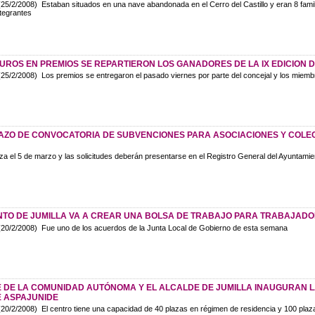
25/2/2008) Estaban situados en una nave abandonada en el Cerro del Castillo y eran 8 fami
ntegrantes
EUROS EN PREMIOS SE REPARTIERON LOS GANADORES DE LA IX EDICION 
25/2/2008) Los premios se entregaron el pasado viernes por parte del concejal y los miembr
LAZO DE CONVOCATORIA DE SUBVENCIONES PARA ASOCIACIONES Y COLEC
a el 5 de marzo y las solicitudes deberán presentarse en el Registro General del Ayuntamie
NTO DE JUMILLA VA A CREAR UNA BOLSA DE TRABAJO PARA TRABAJADO
20/2/2008) Fue uno de los acuerdos de la Junta Local de Gobierno de esta semana
E DE LA COMUNIDAD AUTÓNOMA Y EL ALCALDE DE JUMILLA INAUGURAN 
E ASPAJUNIDE
20/2/2008) El centro tiene una capacidad de 40 plazas en régimen de residencia y 100 pla