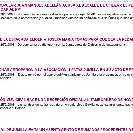
POPULAR JUAN MANUEL ABELLÁN ACUSA AL ALCALDE DE UTILIZAR EL P
ACAR AL PP”
26/2/2008) Son manifestaciones realizadas por el concejal del PP tras su expulsión ayer en e
residente de la corporación y alcalde Francisco Abellán ha señalado que “lo único que hice es
DE LA ESTACADA ELIGEN A JOSEFA MARÍA TOMÁS PARA QUE SEA LA PED
26/2/2008) De este tema se dio cuenta en la Junta Local de Gobierno de esta semana
ONAS ARROPARON A LA ASOCIACIÓN ‘4 PATAS JUMILLA’ EN SU ACTO DE 
26/2/2008) El acto contó con el apoyo del Ayuntamiento de Jumilla y la presencia, entre otros
onzález
N MUNICIPAL HACE UNA RECEPCIÓN OFICIAL AL ‘TAMBORILERO DE HONO
25/2/2008) ste nombramiento ha recaído en Antonio Mesa Sevillano, actual presidente nacio
ambor y el Bombo
CAL DE JUMILLA EVITA UN ASENTAMIENTO DE RUMANOS PROCEDENTES DE