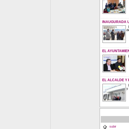
INAUGURADA U
(
d
EL AYUNTAMIEN
(
EL ALCALDE Y
(
y
subir