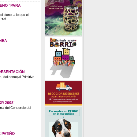
LENO “PARA
l pleno, a lo que el
 exi
ANEA
PRESENTACIÓN
, del concejal Primitivo
R 2008’
nal del Consorcio del
 PATIÑO