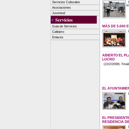
(
Servicios Culturales
i
Asociaciones
Juventud
Servicios
MÁS DE 5.000 
Guia de Servicios
(
Callejero
Enlaces
ABIERTO EL P
LUCRO
(22/2/2008) Finaliz
EL AYUNTAMIE
(
EL PRESIDENT
RESIDENCIA D
(