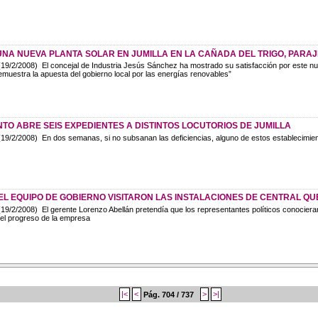
NA NUEVA PLANTA SOLAR EN JUMILLA EN LA CAÑADA DEL TRIGO, PARAJ
19/2/2008) El concejal de Industria Jesús Sánchez ha mostrado su satisfacción por este n
emuestra la apuesta del gobierno local por las energías renovables”
TO ABRE SEIS EXPEDIENTES A DISTINTOS LOCUTORIOS DE JUMILLA
19/2/2008) En dos semanas, si no subsanan las deficiencias, alguno de estos establecimie
 EL EQUIPO DE GOBIERNO VISITARON LAS INSTALACIONES DE CENTRAL Q
19/2/2008) El gerente Lorenzo Abellán pretendía que los representantes políticos conocieran ‘
 el progreso de la empresa
|<
<
Pág. 704 / 737
>
>|