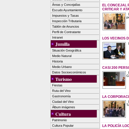
Áreas y Concejalías
EL CONCEJAL 
CRITICAR Y AT
Escudo Ayuntamiento
(
Impuestos y Tasas
p
Inspección Tributaria
Tablón de Anuncios
Perfil de Contratante
Intranet
LOS VECINOS 
Jumilla
(
Situación Geográfica
Medio Natural
Historia
Medio Urbano
CASI 200 PERS
Datos Socioeconómicos
(
G
Turismo
Fiestas
Ruta del Vino
Gastronomía
LA CORPORACIÓ
(
Ciudad del Vino
T
Álbum imágenes
Cultura
Patrimonio
LA POLICÍA LO
Cultura Popular