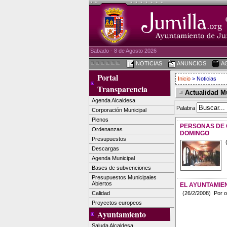
Sabado - 8 de Agosto 2026
NOTICIAS
ANUNCIOS
A
Portal
Inicio
> Noticias
Transparencia
Actualidad M
Agenda Alcaldesa
Palabra
Corporación Municipal
Plenos
PERSONAS DE C
Ordenanzas
DOMINGO
Presupuestos
(
Descargas
Agenda Municipal
Bases de subvenciones
Presupuestos Municipales
Abiertos
EL AYUNTAMIE
Calidad
(26/2/2008) Por otr
Proyectos europeos
Ayuntamiento
Saluda Alcaldesa