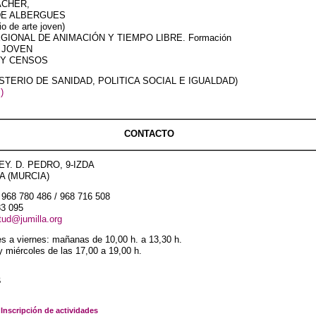
ACHER,
 DE ALBERGUES
io de arte joven)
GIONAL DE ANIMACIÓN Y TIEMPO LIBRE. Formación
 JOVEN
 Y CENSOS
ISTERIO DE SANIDAD, POLITICA SOCIAL E IGUALDAD)
)
CONTACTO
Y. D. PEDRO, 9-IZDA
A (MURCIA)
68 780 486 / 968 716 508
83 095
tud@jumilla.org
es a viernes: mañanas de 10,00 h. a 13,30 h.
y miércoles de las 17,00 a 19,00 h.
s
Inscripción de actividades