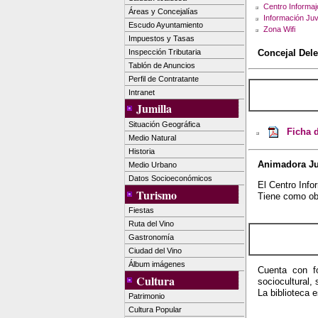
Centro Informa
Áreas y Concejalías
Información Ju
Escudo Ayuntamiento
Zona Wifi
Impuestos y Tasas
Inspección Tributaria
Concejal Dele
Tablón de Anuncios
Perfil de Contratante
Intranet
Jumilla
Situación Geográfica
Ficha d
Medio Natural
Historia
Animadora Ju
Medio Urbano
Datos Socioeconómicos
El Centro Info
Turismo
Tiene como obj
Fiestas
Ruta del Vino
Gastronomía
Ciudad del Vino
Álbum imágenes
Cuenta con fo
Cultura
sociocultural,
La biblioteca 
Patrimonio
Cultura Popular