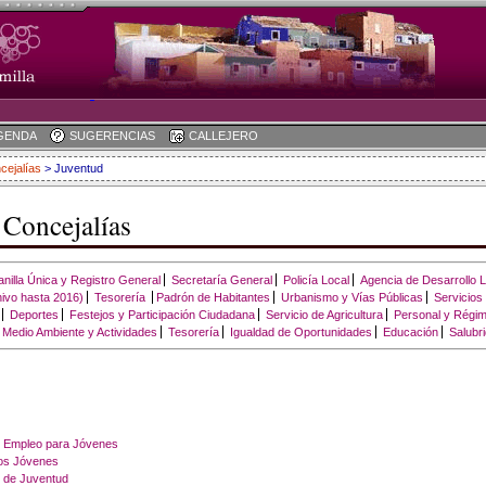
GENDA
SUGERENCIAS
CALLEJERO
cejalías
> Juventud
 Concejalías
anilla Única y Registro General
Secretaría General
Policía Local
Agencia de Desarrollo 
hivo hasta 2016)
Tesorería
Padrón de Habitantes
Urbanismo y Vías Públicas
Servicios
Deportes
Festejos y Participación Ciudadana
Servicio de Agricultura
Personal y Régim
Medio Ambiente y Actividades
Tesorería
Igualdad de Oportunidades
Educación
Salubr
e Empleo para Jóvenes
os Jóvenes
l de Juventud