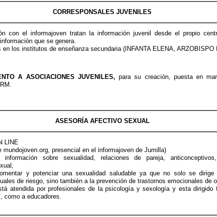
CORRESPONSALES JUVENILES
ón con el informajoven tratan la información juvenil desde el propio cent
 información que se genera.
s en los institutos de enseñanza secundaria (INFANTA ELENA, ARZOBISP
NTO A ASOCIACIONES JUVENILES,
para su creación, puesta en mar
JRM.
ASESORÍA
AFECTIVO SEXUAL
 LINE
de mundojoven.org, presencial en el informajoven de Jumilla)
 información sobre sexualidad, relaciones de pareja, anticonceptivo
xual,
omentar y potenciar una sexualidad saludable ya que no solo se dirige
ales de riesgo, sino también a la prevención de trastornos emocionales de o
tá atendida por profesionales de la psicología y sexología y esta dirigido 
, como a educadores.