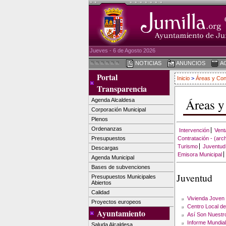
Jueves - 6 de Agosto 2026
NOTICIAS
ANUNCIOS
A
Portal
Inicio
>
Áreas y Con
Transparencia
Áreas y
Agenda Alcaldesa
Corporación Municipal
Plenos
Ordenanzas
Intervención
Vent
Presupuestos
Contratación - (arc
Turismo
Juventud
Descargas
Emisora Municipal
Agenda Municipal
Bases de subvenciones
Juventud
Presupuestos Municipales
Abiertos
Calidad
Vivienda Joven
Proyectos europeos
Centro Local d
Ayuntamiento
Así Son Nuestr
Informe Mundia
Saluda Alcaldesa