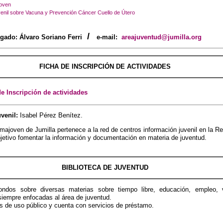
joven
venil sobre Vacuna y Prevención Cáncer Cuello de Útero
/
gado: Álvaro Soriano Ferri
e-mail:
areajuventud@jumilla.org
FICHA DE INSCRIPCIÓN DE ACTIVIDADES
e Inscripción de actividades
venil:
Isabel Pérez Benítez.
rmajoven de Jumilla pertenece a la red de centros información juvenil en la R
etivo fomentar la información y documentación en materia de juventud.
BIBLIOTECA DE JUVENTUD
ndos sobre diversas materias sobre tiempo libre, educación, empleo, 
 siempre enfocadas al área de juventud.
es de uso público y cuenta con servicios de préstamo.