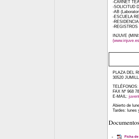
-CARNET TE
-SOLICITUD
-AB (Laborator
-ESCUELA RE
-RESIDENCIA
-REGISTROS
INJUVE (MIN
(www.injuve.es
PLAZA DEL RE
30520 JUMILL
TELÉFONOS: 9
FAX Nº 968 7
E-MAIL:
juven
Abierto de lun
Tardes: lunes 
Documento
Ficha de 