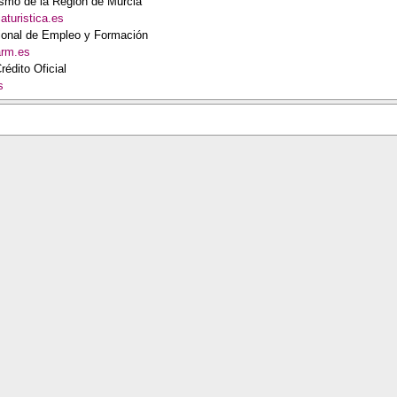
rismo de la Región de Murcia
aturistica.es
ional de Empleo y Formación
arm.es
rédito Oficial
s