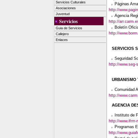
Servicios Culturales
Páginas Amar
Asociaciones
http://www.pagin
Juventud
Agencia Reg
Servicios
http://arr.carm.e
Boletín Ofici
Guia de Servicios
http://www.borm
Callejero
Enlaces
SERVICIOS 
Seguridad So
http://www.seg-s
URBANISMO 
Comunidad A
http://www.carm
AGENCIA DE
Instituto de
http://www.ifrm-
Programas Eu
http://www.guia