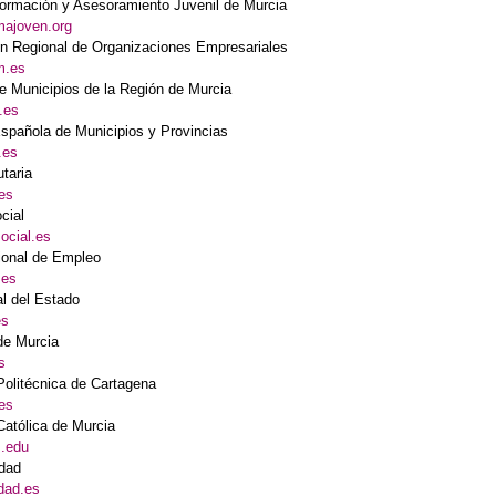
formación y Asesoramiento Juvenil de Murcia
majoven.org
n Regional de Organizaciones Empresariales
m.es
e Municipios de la Región de Murcia
.es
spañola de Municipios y Provincias
.es
taria
es
cial
ocial.es
cional de Empleo
.es
al del Estado
es
de Murcia
s
Politécnica de Cartagena
es
Católica de Murcia
m.edu
rdad
dad.es