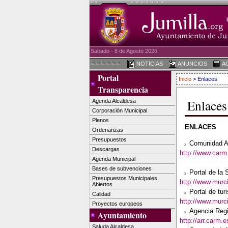
Sabado - 8 de Agosto 2026
NOTICIAS
ANUNCIOS
A
Portal
Inicio
> Enlaces
Transparencia
Enlaces
Agenda Alcaldesa
Corporación Municipal
Plenos
ENLACES
Ordenanzas
Presupuestos
Comunidad A
Descargas
http://www.carm
Agenda Municipal
Bases de subvenciones
Portal de la 
Presupuestos Municipales
http://www.murc
Abiertos
Portal de tu
Calidad
http://www.murci
Proyectos europeos
Agencia Reg
Ayuntamiento
http://arr.carm.e
Saluda Alcaldesa