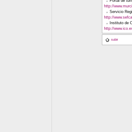
Portal de tu
http://www.murci
Servicio Reg
http://www.sefc
Instituto de C
http://www.ico.e
subir