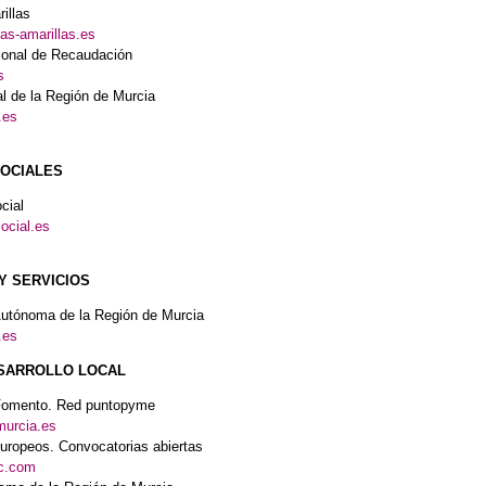
illas
as-amarillas.es
ional de Recaudación
s
al de la Región de Murcia
.es
SOCIALES
cial
ocial.es
Y SERVICIOS
utónoma de la Región de Murcia
.es
SARROLLO LOCAL
 Fomento. Red puntopyme
murcia.es
ropeos. Convocatorias abiertas
fc.com