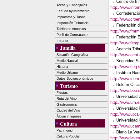
Centro de In
Áreas y Concejalías
http://www.infor
Escudo Ayuntamiento
Confederació
Impuestos y Tasas
http://www.croe
Inspección Tributaria
Federación d
Tablón de Anuncios
http://www.fmrm
Perfil de Contratante
Federación E
Intranet
http://www.femp
Jumilla
Agencia Tribu
http://www.aeat.
Situación Geográfica
Seguridad So
Medio Natural
http://www.seg-s
Historia
Instituto Na
Medio Urbano
http://www.inem
Datos Socioeconómicos
Turismo
Boletín Ofici
http://www.boe.
Fiestas
Universidad 
Ruta del Vino
http://www.um.e
Gastronomía
Universidad 
Ciudad del Vino
http://www.upct.
Álbum imágenes
Universidad 
Cultura
http://www.uca
Patrimonio
Diario La Ve
Cultura Popular
http://www.laver