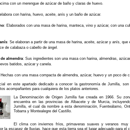
ncima con un merengue de azúcar de baño y claras de huevo.
elabora con harina, huevo, aceite, anís y un baño de azúcar.
ino
: Elaborados con una masa de harina, manteca, vino y azúcar, con una cub
anís
: Se elaboran a partir de una masa de harina, aceite, azúcar y anís, qu
ce de calabaza o cabello de ángel.
 de almendra
: Sus ingredientes son una masa con harina, almendras, azúca
evos batidos, azúcar y canela.
 Hechas con una masa compacta de almendra, azúcar, huevo y un poco de c
ial en este apartado dedicado a conocer la gastronomía de Jumilla, son
ctos acompañantes para cualquiera de los platos anteriores.
La Denominación de Origen Jumilla fue creada en 1966. Su zon
encuentra en las provincias de Albacete y de Murcia, incluyend
Jumilla, el cual da nombre a esta denominación, Fuenteálamo, Ontu
Tobarra y Montealegre del Castillo.
El clima con inviernos fríos, primaveras suaves y veranos muy
 la escasez de lluvias, hace que esta tierra sea el lugar adecuado para el cu