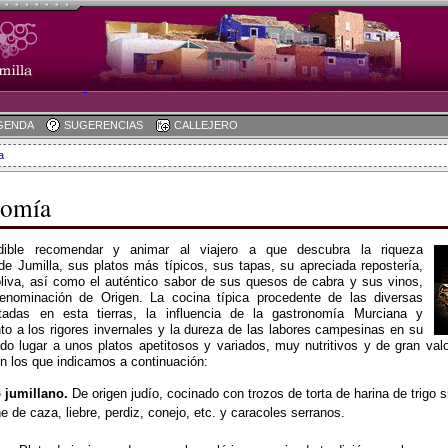
GENDA
SUGERENCIAS
CALLEJERO
a
nomía
dible recomendar y animar al viajero a que descubra la riqueza
e Jumilla, sus platos más típicos, sus tapas, su apreciada repostería,
oliva, así como el auténtico sabor de sus quesos de cabra y sus vinos,
nominación de Origen. La cocina típica procedente de las diversas
tadas en esta tierras, la influencia de la gastronomía Murciana y
o a los rigores invernales y la dureza de las labores campesinas en su
do lugar a unos platos apetitosos y variados, muy nutritivos y de gran val
n los que indicamos a continuación:
 jumillano.
De origen judío, cocinado con trozos de torta de harina de trigo s
e de caza, liebre, perdiz, conejo, etc. y caracoles serranos.