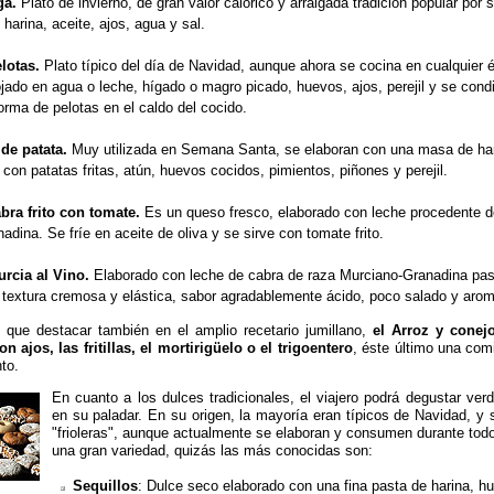
ga.
Plato de invierno, de gran valor calórico y arraigada tradición popular por 
 harina, aceite, ajos, agua y sal.
lotas.
Plato típico del día de Navidad, aunque ahora se cocina en cualquier 
jado en agua o leche, hígado o magro picado, huevos, ajos, perejil y se cond
rma de pelotas en el caldo del cocido.
e patata.
Muy utilizada en Semana Santa, se elaboran con una masa de hari
a con patatas fritas, atún, huevos cocidos, pimientos, piñones y perejil.
ra frito con tomate.
Es un queso fresco, elaborado con leche procedente d
adina. Se fríe en aceite de oliva y se sirve con tomate frito.
rcia al Vino.
Elaborado con leche de cabra de raza Murciano-Granadina pas
e textura cremosa y elástica, sabor agradablemente ácido, poco salado y aro
que destacar también en el amplio recetario jumillano,
el Arroz y conej
con ajos, las fritillas, el mortirigüelo o el trigoentero
, éste último una com
to.
En cuanto a los dulces tradicionales, el viajero podrá degustar ver
en su paladar. En su origen, la mayoría eran típicos de Navidad, 
"frioleras", aunque actualmente se elaboran y consumen durante tod
una gran variedad, quizás las más conocidas son:
Sequillos
: Dulce seco elaborado con una fina pasta de harina, h