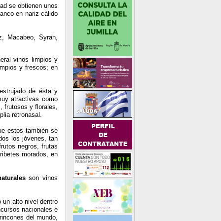
dad se obtienen unos
ranco en nariz cálido
ez, Macabeo, Syrah,
ral vinos limpios y
limpios y frescos; en
 estrujado de ésta y
 muy atractivas como
frutosos y florales,
lia retronasal.
ue estos también se
os los jóvenes, tan
rutos negros, frutas
 ribetes morados, en
aturales
son vinos
un alto nivel dentro
ncursos nacionales e
 rincones del mundo,