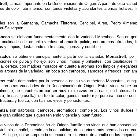
rell
, la más importante en la Denominación de Origen. A partir de esta varie
tos de color rubí intenso, con tonos violetas y abundantes aromas frutales, f
des son la Garnacha, Garnacha Tintorera, Cencibel, Airen, Pedro Ximen
net-Sauvignon.
ancos
se elaboran fundamentalmente con la variedad Macabeo. Son en gene
n tonalidades del amarillo verdoso al amarillo pálido, con aromas afrutados, 
s y limpios, destacando su frescura, ligereza y equilibrio.
sados
se obtienen principalmente a partir de la variedad
Monastrell
, por
ciones de pulpa y hollejo; son vinos limpios y brillantes, con tonalidades
a, cereza, con matices morados en cuanto a aromas son limpios y elegantes, 
s aromas de la variedad; en boca son carnosos, sabrosos y frescos, con amp
tos
están dominados por la presencia de la uva autóctona Monastrell, aunq
con otras variedades de la Denominación de Origen. Estos vinos sobre tod
mente, se caracterizan por ser muy explosivos en la nariz, su frutosidad (f
a, fresas, grosella), su fuerte color, generalmente rojo púrpura intenso con
tructura y fuerza, con taninos vivos y persistentes.
anza
son sabrosos, carnosos, aromáticos, complejos. Los vinos
dulces n
de gran calidad que siguen teniendo vigencia y buen futuro.
os vinos de la Denominación de Origen Jumilla son vinos que han conseguido 
inícola español, siendo en la actualidad, de los vinos más premiados en co
s. Así que, no se sorprenda si encuentra los vinos de Jumilla en los mejores