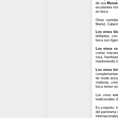
de uva
Monast
excelentes tin
en boca.
Otras varieda
Merlot, Caber
Los vinos bl
brillantes, co
boca son ligero
Los vinos ro
cortas macera
rosa, frambues
manteniendo lo
Los vinos tin
complementan 
de moda actual
maduras, cerez
boca tienen es
Los vinos
cri
tradicionales 
En conjunto, l
del panorama v
internacionale