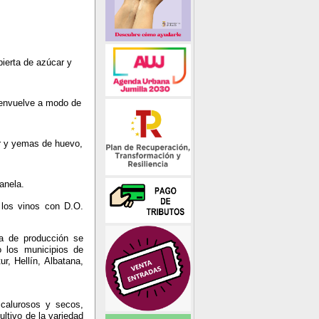
ierta de azúcar y
e envuelve a modo de
r y yemas de huevo,
anela.
 los vinos con D.O.
a de producción se
o los municipios de
r, Hellín, Albatana,
 calurosos y secos,
ltivo de la variedad