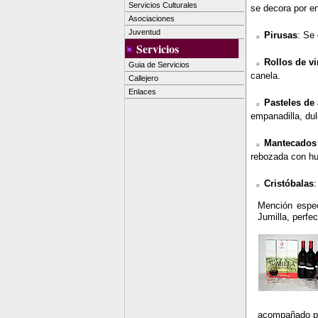
Servicios Culturales
se decora por e
Asociaciones
Juventud
Pirusas
: Se 
Servicios
Rollos de v
Guia de Servicios
canela.
Callejero
Enlaces
Pasteles de 
empanadilla, dul
Mantecados
rebozada con hu
Cristóbalas
:
Mención espec
Jumilla, perfe
acompañado por