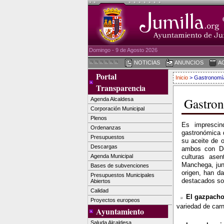
Domingo - 9 de Agosto 2026
NOTICIAS
ANUNCIOS
A
Portal
Inicio
> Gastronomí
Transparencia
Gastro
Agenda Alcaldesa
Corporación Municipal
Plenos
Es imprescin
Ordenanzas
gastronómica d
Presupuestos
su aceite de 
Descargas
ambos con De
Agenda Municipal
culturas asen
Manchega, junt
Bases de subvenciones
origen, han da
Presupuestos Municipales
destacados so
Abiertos
Calidad
El gazpacho
Proyectos europeos
variedad de carn
Ayuntamiento
Saluda Alcaldesa