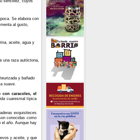
su sencillez, cuyos
época. Se elabora con
imenta al gusto,
na, aceite, agua y
e una raza autóctona,
teurizada y bañado
ma suave.
o con caracoles, el
ida cuaresmal típica
daderas exquisiteces
y son conocidas como
o el año. Aunque hay
uevos y aceite, y que