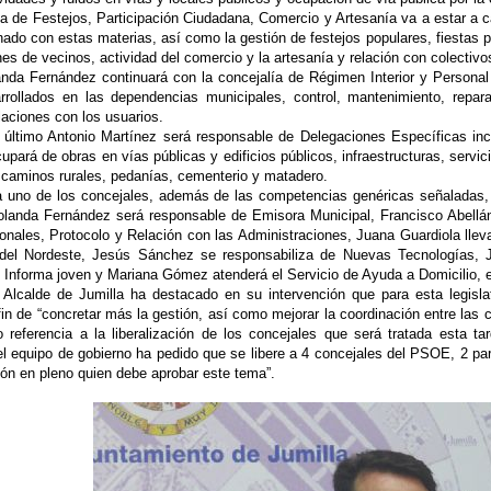
ea de Festejos, Participación Ciudadana, Comercio y Artesanía va a estar a 
onado con estas materias, así como la gestión de festejos populares, fiestas p
es de vecinos, actividad del comercio y la artesanía y relación con colectiv
anda Fernández continuará con la concejalía de Régimen Interior y Personal
arrollados en las dependencias municipales, control, mantenimiento, repara
aciones con los usuarios.
 último Antonio Martínez será responsable de Delegaciones Específicas inc
upará de obras en vías públicas y edificios públicos, infraestructuras, servic
caminos rurales, pedanías, cementerio y matadero.
 uno de los concejales, además de las competencias genéricas señaladas, t
olanda Fernández será responsable de Emisora Municipal, Francisco Abellá
ionales, Protocolo y Relación con las Administraciones, Juana Guardiola lleva
del Nordeste, Jesús Sánchez se responsabiliza de Nuevas Tecnologías, 
 Informa joven y Mariana Gómez atenderá el Servicio de Ayuda a Domicilio, e
 Alcalde de Jumilla ha destacado en su intervención que para esta legisla
fin de “concretar más la gestión, así como mejorar la coordinación entre las 
 referencia a la liberalización de los concejales que será tratada esta t
el equipo de gobierno ha pedido que se libere a 4 concejales del PSOE, 2 pa
ión en pleno quien debe aprobar este tema”.