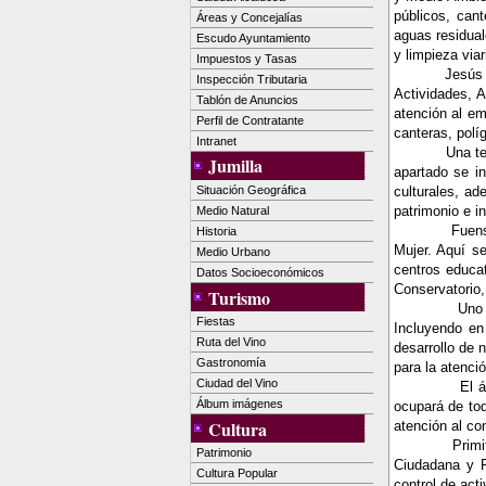
públicos, cant
Áreas y Concejalías
aguas residual
Escudo Ayuntamiento
y limpieza viar
Impuestos y Tasas
Jesús 
Inspección Tributaria
Actividades, A
Tablón de Anuncios
atención al em
Perfil de Contratante
canteras, polí
Intranet
Una te
Jumilla
apartado se in
Situación Geográfica
culturales, a
patrimonio e i
Medio Natural
Fuens
Historia
Mujer. Aquí s
Medio Urbano
centros educa
Datos Socioeconómicos
Conservatorio,
Turismo
Uno 
Fiestas
Incluyendo en
Ruta del Vino
desarrollo de 
Gastronomía
para la atenció
Ciudad del Vino
El 
Álbum imágenes
ocupará de tod
Cultura
atención al co
Primi
Patrimonio
Ciudadana y P
Cultura Popular
control de act