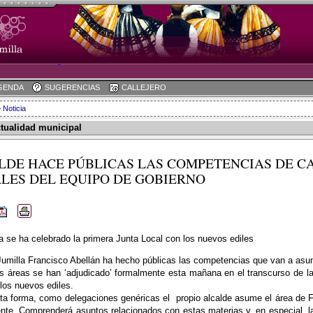
GENDA
SUGERENCIAS
CALLEJERO
 Noticia
ctualidad municipal
LDE HACE PÚBLICAS LAS COMPETENCIAS DE C
LES DEL EQUIPO DE GOBIERNO
 se ha celebrado la primera Junta Local con los nuevos ediles
Jumilla Francisco Abellán ha hecho públicas las competencias que van a asum
s áreas se han ‘adjudicado’ formalmente esta mañana en el transcurso de l
los nuevos ediles.
ta forma, como delegaciones genéricas el
propio alcalde asume el área de 
te. Comprenderá asuntos relacionados con estas materias y, en especial, la 