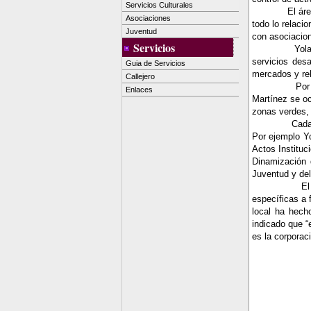
Servicios Culturales
El ár
Asociaciones
todo lo relaci
Juventud
con asociacion
Servicios
Yol
servicios des
Guia de Servicios
mercados y rel
Callejero
Por
Enlaces
Martínez se oc
zonas verdes, 
Cada
Por ejemplo Y
Actos Instituc
Dinamización 
Juventud
y del
El
específicas a 
local ha hecho
indicado que “
es la corporac