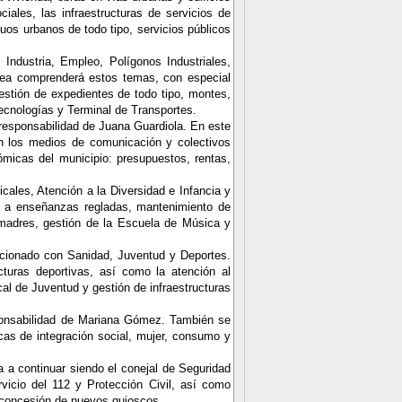
iales, las infraestructuras de servicios de
uos urbanos de todo tipo, servicios públicos
ndustria, Empleo, Polígonos Industriales,
 área comprenderá estos temas, con especial
estión de expedientes de todo tipo, montes,
 tecnologías y Terminal de Transportes.
responsabilidad de Juana Guardiola. En este
on los medios de comunicación y colectivos
micas del municipio: presupuestos, rentas,
icales, Atención a
la Diversidad
e Infancia y
mo a enseñanzas regladas, mantenimiento de
 madres, gestión de
la Escuela
de Música y
acionado con Sanidad, Juventud y Deportes.
cturas deportivas, así como la atención al
al de Juventud y gestión de infraestructuras
sponsabilidad de Mariana Gómez. También se
icas de integración social, mujer, consumo y
a continuar siendo el conejal de Seguridad
vicio del 112 y Protección Civil, así como
a concesión de nuevos quioscos.