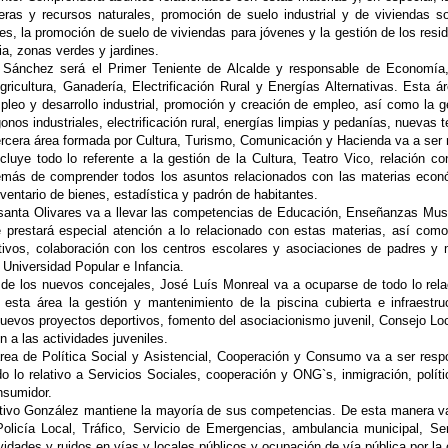
eras y recursos naturales, promoción de suelo industrial y de viviendas soc
es, la promoción de suelo de viviendas para jóvenes y la gestión de los resid
ia, zonas verdes y jardines.
Sánchez será el Primer Teniente de Alcalde y responsable de Economía, I
gricultura, Ganadería, Electrificación Rural y Energías Alternativas. Esta
pleo y desarrollo industrial, promoción y creación de empleo, así como la g
gonos industriales, electrificación rural, energías limpias y pedanías, nuevas
rcera área formada por Cultura, Turismo, Comunicación y Hacienda va a ser 
cluye todo lo referente a la gestión de
la Cultura
, Teatro Vico, relación c
demás de comprender todos los asuntos relacionados con las materias econó
nventario de bienes, estadística y padrón de habitantes.
anta Olivares va a llevar las competencias de Educación, Enseñanzas Mus
e prestará especial atención a lo relacionado con estas materias, así co
tivos, colaboración con los centros escolares y asociaciones de padres y
 Universidad Popular e Infancia.
de los nuevos concejales, José Luís Monreal va a ocuparse de todo lo rel
 esta área la gestión y mantenimiento de la piscina cubierta e infraestru
nuevos proyectos deportivos, fomento del asociacionismo juvenil, Consejo Loc
n a las actividades juveniles.
área de Política Social y Asistencial, Cooperación y Consumo va a ser re
o lo relativo a Servicios Sociales, cooperación y ONG`s, inmigración, polít
nsumidor.
tivo González mantiene la mayoría de sus competencias. De esta manera va 
olicía Local, Tráfico, Servicio de Emergencias, ambulancia municipal, Ser
ividades y ruidos en vías y locales públicos y ocupación de vía pública por l