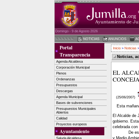
Domingo - 9 de Agosto 2026
NOTICIAS
ANUNCIOS
A
Portal
Inicio
>
Noticias
>
Transparencia
Noticias, a
Agenda Alcaldesa
Corporación Municipal
EL ALCA
Plenos
CONCEJA
Ordenanzas
Presupuestos
Descargas
Agenda Municipal
(25/06/2007)
Bases de subvenciones
Esta mañana
Presupuestos Municipales
Abiertos
El Alcalde de 
Calidad
gobierno. Esta
Proyectos europeos
celebrada con 
Ayuntamiento
De es
y Medio Ambien
Saluda Alcaldesa