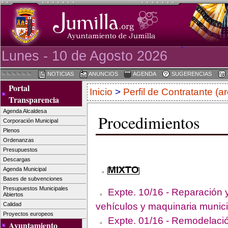
Lunes - 10 de Agosto 2026
NOTICIAS
ANUNCIOS
AGENDA
SUGERENCIAS
Portal
Inicio
>
Perfil de Contratante (a
Transparencia
Agenda Alcaldesa
Procedimientos
Corporación Municipal
Plenos
Ordenanzas
Presupuestos
Descargas
MIXTO
Agenda Municipal
Bases de subvenciones
Presupuestos Municipales
Expte. 10/16 - Reparación y
Abiertos
vehículos y maquinaria munici
Calidad
Proyectos europeos
Expte. 01/16 - Remodelació
Ayuntamiento