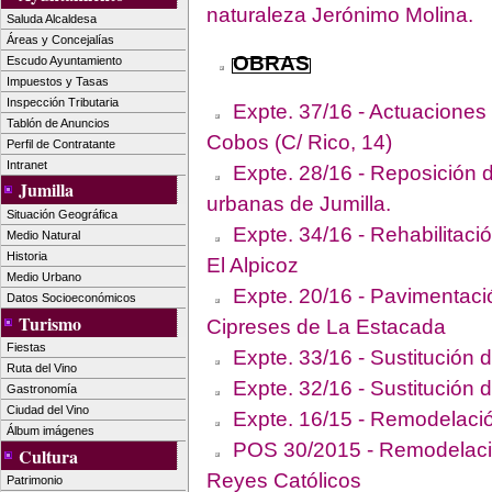
naturaleza Jerónimo Molina.
Saluda Alcaldesa
Áreas y Concejalías
OBRAS
Escudo Ayuntamiento
Impuestos y Tasas
Inspección Tributaria
Expte. 37/16 - Actuaciones 
Tablón de Anuncios
Cobos (C/ Rico, 14)
Perfil de Contratante
Intranet
Expte. 28/16 - Reposición d
Jumilla
urbanas de Jumilla.
Situación Geográfica
Expte. 34/16 - Rehabilitación
Medio Natural
Historia
El Alpicoz
Medio Urbano
Expte. 20/16 - Pavimentaci
Datos Socioeconómicos
Turismo
Cipreses de La Estacada
Fiestas
Expte. 33/16 - Sustitución 
Ruta del Vino
Expte. 32/16 - Sustitución d
Gastronomía
Ciudad del Vino
Expte. 16/15 - Remodelació
Álbum imágenes
POS 30/2015 - Remodelació
Cultura
Reyes Católicos
Patrimonio