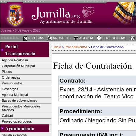
Jueves - 6 de Agosto 2026
NOTICIAS
ANUNCIOS
AGENDA
SUGERENCIAS
Portal
Inicio
>
Procedimientos
> Ficha de Contratación
Transparencia
Agenda Alcaldesa
Ficha de Contratación
Corporación Municipal
Plenos
Ordenanzas
Contrato:
Presupuestos
Expte. 28/14 - Asistencia en 
Descargas
Agenda Municipal
coordinación del Teatro Vico
Bases de subvenciones
Presupuestos Municipales
Procedimiento:
Abiertos
Calidad
Ordinario / Negociado Sin Pu
Proyectos europeos
Ayuntamiento
Presupuesto (IVA inc.):
Saluda Alcaldesa