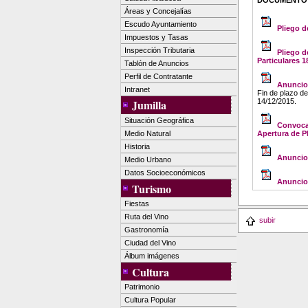
DOCUMENTO
Áreas y Concejalías
Escudo Ayuntamiento
Pliego d
Impuestos y Tasas
Inspección Tributaria
Pliego d
Particulares 1
Tablón de Anuncios
Perfil de Contratante
Anuncio 
Intranet
Fin de plazo d
14/12/2015.
Jumilla
Situación Geográfica
Convocat
Medio Natural
Apertura de P
Historia
Anuncio 
Medio Urbano
Datos Socioeconómicos
Anuncio 
Turismo
Fiestas
Ruta del Vino
subir
Gastronomía
Ciudad del Vino
Álbum imágenes
Cultura
Patrimonio
Cultura Popular