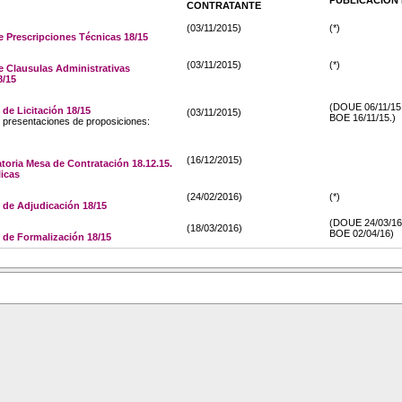
PUBLICACIÓN 
CONTRATANTE
(03/11/2015)
(*)
e Prescripciones Técnicas 18/15
(03/11/2015)
(*)
e Clausulas Administrativas
8/15
(DOUE 06/11/15
de Licitación 18/15
(03/11/2015)
BOE 16/11/15.)
e presentaciones de proposiciones:
(16/12/2015)
oria Mesa de Contratación 18.12.15.
licas
(24/02/2016)
(*)
de Adjudicación 18/15
(DOUE 24/03/16
(18/03/2016)
BOE 02/04/16)
de Formalización 18/15