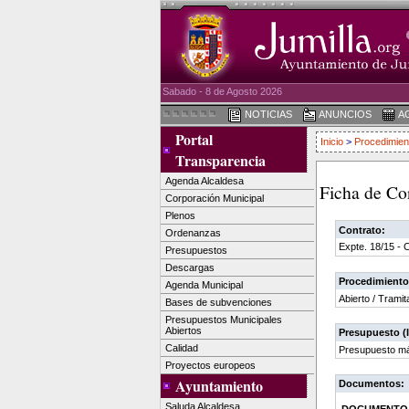
Sabado - 8 de Agosto 2026
NOTICIAS
ANUNCIOS
A
Portal
Inicio
>
Procedimien
Transparencia
Agenda Alcaldesa
Ficha de Co
Corporación Municipal
Plenos
Contrato:
Ordenanzas
Expte. 18/15 - 
Presupuestos
Descargas
Procedimiento
Agenda Municipal
Abierto / Tramit
Bases de subvenciones
Presupuestos Municipales
Abiertos
Presupuesto (I
Calidad
Presupuesto má
Proyectos europeos
Ayuntamiento
Documentos:
Saluda Alcaldesa