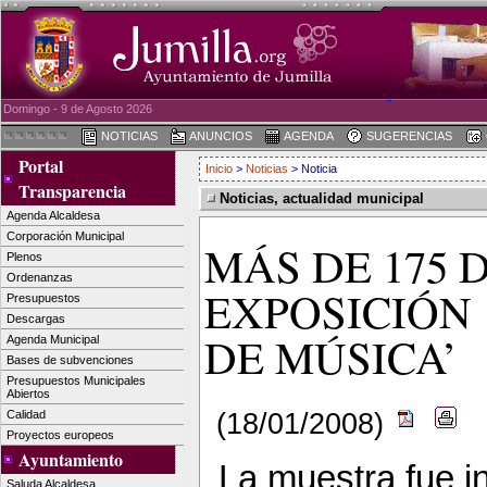
Domingo - 9 de Agosto 2026
NOTICIAS
ANUNCIOS
AGENDA
SUGERENCIAS
Portal
Inicio
>
Noticias
> Noticia
Transparencia
Noticias, actualidad municipal
Agenda Alcaldesa
Corporación Municipal
MÁS DE 175
Plenos
Ordenanzas
EXPOSICIÓN 
Presupuestos
Descargas
DE MÚSICA’
Agenda Municipal
Bases de subvenciones
Presupuestos Municipales
Abiertos
(18/01/2008)
Calidad
Proyectos europeos
Ayuntamiento
La muestra fue i
Saluda Alcaldesa