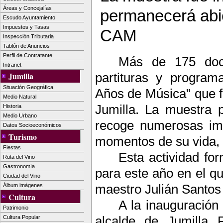
Áreas y Concejalías
permanecerá abie
Escudo Ayuntamiento
Impuestos y Tasas
CAM
Inspección Tributaria
Tablón de Anuncios
Perfil de Contratante
Más de 175 docu
Intranet
Jumilla
partituras y program
Situación Geográfica
Años de Música” que 
Medio Natural
Jumilla. La muestra 
Historia
Medio Urbano
recoge numerosas imá
Datos Socioeconómicos
Turismo
momentos de su vida, 
Fiestas
Esta actividad fo
Ruta del Vino
Gastronomía
para este año en el qu
Ciudad del Vino
maestro Julián Santos
Álbum imágenes
Cultura
A la inauguración 
Patrimonio
alcalde de Jumilla F
Cultura Popular