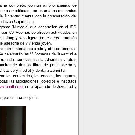
grama completo, con un amplio abanico de
s hemos modificado, en base a las demandas
de Juventud cuenta con la colaboración del
undación Cajamurcia.
grama ‘Nueve.e’ que desarrollan en el IES
 Creart’09. Además se ofrecen actividades en
 rafting y vela ligera, entre otros. También
de asesoría de vivienda joven.
s con material reciclado y otro de técnicas
. Se celebrarán las V Jornadas de Juventud e
Granada, con visita a la Alhambra y otras
nitor de tiempo libre, de participación y
el básico y medio) y de danza oriental.
con los contenidos, las edades, los lugares,
todas las asociaciones, colegios e institutos
w.jumilla.org
, en el apartado de Juventud y
s por esta concejalía.