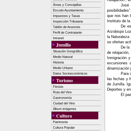
Áreas y Concejalías
José 
posibilidades
Escudo Ayuntamiento
que nos han t
Impuestos y Tasas
Instituto de 
Inspección Tributaria
De es
Tablón de Anuncios
Arzobispo Loz
Perfil de Contratante
la Naturaleza
Intranet
se ofertan act
Jumilla
De la
Situación Geográfica
de relajación,
Medio Natural
Inmigración y
Historia
excursiones a
Medio Urbano
dinamización j
Para 
Datos Socioeconómicos
las fechas y h
Turismo
de Jumilla. I
Fiestas
Deportes y en 
Ruta del Vino
El pa
Gastronomía
Ciudad del Vino
Álbum imágenes
Cultura
Patrimonio
Cultura Popular