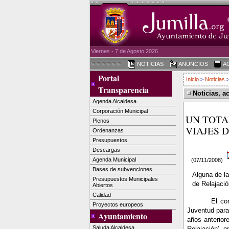
Viernes - 7 de Agosto 2026
NOTICIAS
ANUNCIOS
A
Portal
Inicio
>
Noticias
>
Transparencia
Noticias, a
Agenda Alcaldesa
Corporación Municipal
UN TOTA
Plenos
VIAJES 
Ordenanzas
Presupuestos
Descargas
Agenda Municipal
(07/11/2008)
Bases de subvenciones
Alguna de la
Presupuestos Municipales
de Relajació
Abiertos
Calidad
El co
Proyectos europeos
Juventud para
Ayuntamiento
años anterior
Saluda Alcaldesa
Relajación’, en