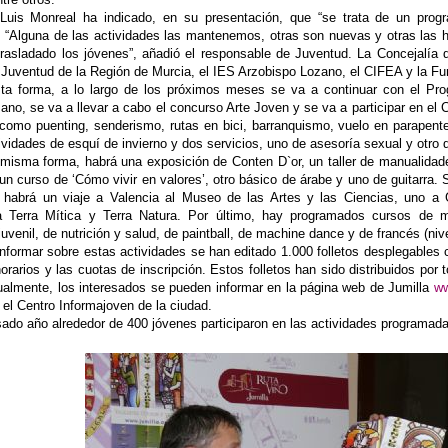
Luis Monreal ha indicado, en su presentación, que “se trata de un pro
”. “Alguna de las actividades las mantenemos, otras son nuevas y otras la
rasladado los jóvenes”, añadió el responsable de Juventud. La Concejalía 
la Juventud de la Región de Murcia, el IES Arzobispo Lozano, el CIFEA y la F
ta forma, a lo largo de los próximos meses se va a continuar con el Pro
ano, se va a llevar a cabo el concurso Arte Joven y se va a participar en el
 como puenting, senderismo, rutas en bici, barranquismo, vuelo en parapente,
ividades de esquí de invierno y dos servicios, uno de asesoría sexual y otro 
 misma forma, habrá una exposición de Conten D`or, un taller de manualidade
 un curso de ‘Cómo vivir en valores’, otro básico de árabe y uno de guitarra
 habrá un viaje a Valencia al Museo de las Artes y las Ciencias, uno a 
 Terra Mítica y Terra Natura. Por último, hay programados cursos de mo
uvenil, de nutrición y salud, de paintball, de machine dance y de francés (niv
informar sobre estas actividades se han editado 1.000 folletos desplegables 
orarios y las cuotas de inscripción. Estos folletos han sido distribuidos por 
gualmente, los interesados se pueden informar en la página web de Jumilla
ww
el Centro Informajoven de la ciudad.
sado año alrededor de 400 jóvenes participaron en las actividades programada