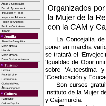
Áreas y Concejalías
Organizados por l
Escudo Ayuntamiento
Impuestos y Tasas
la Mujer de la R
Inspección Tributaria
Tablón de Anuncios
con la CAM y Ca
Perfil de Contratante
Intranet
Jumilla
La Concejalía de
Situación Geográfica
poner en marcha vario
Medio Natural
Historia
se tratará el ‘Envejec
Medio Urbano
Datos Socioeconómicos
‘Igualdad de Oportuni
Turismo
sobre ‘Autoestima y 
Fiestas
Ruta del Vino
‘Coeducación y Educac
Gastronomía
Son cursos gratui
Ciudad del Vino
Álbum imágenes
Instituto de la Mujer 
Cultura
y Cajamurcia.
Patrimonio
Cultura Popular