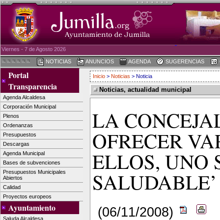
Viernes - 7 de Agosto 2026
NOTICIAS
ANUNCIOS
AGENDA
SUGERENCIAS
Portal
Inicio
>
Noticias
> Noticia
Transparencia
Noticias, actualidad municipal
Agenda Alcaldesa
Corporación Municipal
LA CONCEJAL
Plenos
Ordenanzas
OFRECER VA
Presupuestos
Descargas
ELLOS, UNO 
Agenda Municipal
Bases de subvenciones
SALUDABLE’
Presupuestos Municipales
Abiertos
Calidad
Proyectos europeos
Ayuntamiento
(06/11/2008)
Saluda Alcaldesa