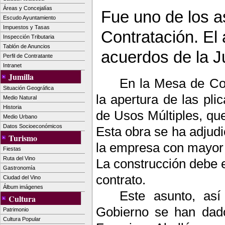
Áreas y Concejalías
Fue uno de los a
Escudo Ayuntamiento
Impuestos y Tasas
Contratación. El 
Inspección Tributaria
Tablón de Anuncios
acuerdos de la J
Perfil de Contratante
Intranet
Jumilla
En la Mesa de Co
Situación Geográfica
la apertura de las pli
Medio Natural
Historia
de Usos Múltiples, que
Medio Urbano
Datos Socioeconómicos
Esta obra se ha adjudi
Turismo
la empresa con mayor 
Fiestas
Ruta del Vino
La construcción debe e
Gastronomía
contrato.
Ciudad del Vino
Álbum imágenes
Este asunto, as
Cultura
Gobierno se han dado
Patrimonio
Cultura Popular