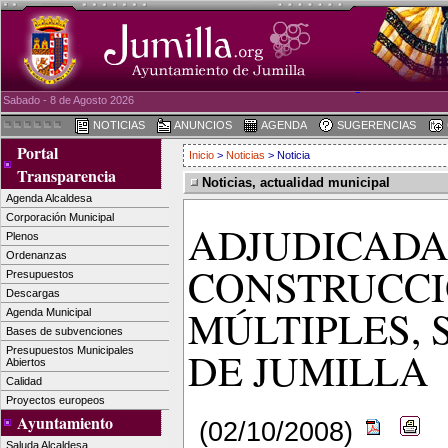
Sabado - 8 de Agosto 2026
NOTICIAS
ANUNCIOS
AGENDA
SUGERENCIAS
Portal
Inicio
>
Noticias
> Noticia
Transparencia
Noticias, actualidad municipal
Agenda Alcaldesa
Corporación Municipal
ADJUDICADA
Plenos
Ordenanzas
CONSTRUCCIÓ
Presupuestos
Descargas
MÚLTIPLES, 
Agenda Municipal
Bases de subvenciones
DE JUMILLA
Presupuestos Municipales
Abiertos
Calidad
Proyectos europeos
Ayuntamiento
(02/10/2008)
Saluda Alcaldesa