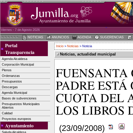
Viernes - 7 de Agosto 2026
NOTICIAS
ANUNCIOS
AGENDA
SUGERENCIAS
Portal
Inicio
>
Noticias
> Noticia
Transparencia
Noticias, actualidad municipal
Agenda Alcaldesa
Corporación Municipal
FUENSANTA 
Plenos
Ordenanzas
PADRE ESTÁ
Presupuestos
Descargas
CUOTA DEL 
Agenda Municipal
Bases de subvenciones
LOS LIBROS 
Presupuestos Municipales
Abiertos
Calidad
Proyectos europeos
Ayuntamiento
(23/09/2008)
Saluda Alcaldesa