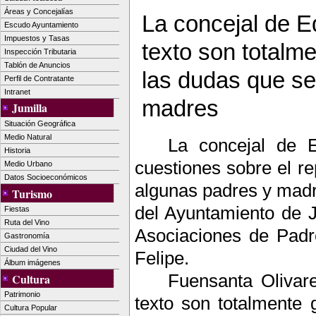
Áreas y Concejalías
La concejal de E
Escudo Ayuntamiento
Impuestos y Tasas
texto son totalme
Inspección Tributaria
Tablón de Anuncios
las dudas que se
Perfil de Contratante
Intranet
madres
Jumilla
Situación Geográfica
Medio Natural
La concejal de E
Historia
cuestiones sobre el re
Medio Urbano
Datos Socioeconómicos
algunas padres y madre
Turismo
del Ayuntamiento de J
Fiestas
Ruta del Vino
Asociaciones de Padr
Gastronomía
Ciudad del Vino
Felipe.
Álbum imágenes
Fuensanta Olivare
Cultura
Patrimonio
texto son totalmente 
Cultura Popular