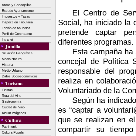
Áreas y Concejalías
El Centro de Ser
Escudo Ayuntamiento
Impuestos y Tasas
Social, ha iniciado l
Inspección Tributaria
Tablón de Anuncios
pretende captar per
Perfil de Contratante
diferentes programas.
Intranet
Jumilla
Esta campaña ha s
Situación Geográfica
concejal de Política 
Medio Natural
Historia
responsable del prog
Medio Urbano
Datos Socioeconómicos
realiza en colaborac
Turismo
Voluntariado de
la Con
Fiestas
Ruta del Vino
Según ha indicado
Gastronomía
Ciudad del Vino
es “captar a voluntar
Álbum imágenes
que se realizan en el
Cultura
Patrimonio
compartir su tiempo
Cultura Popular