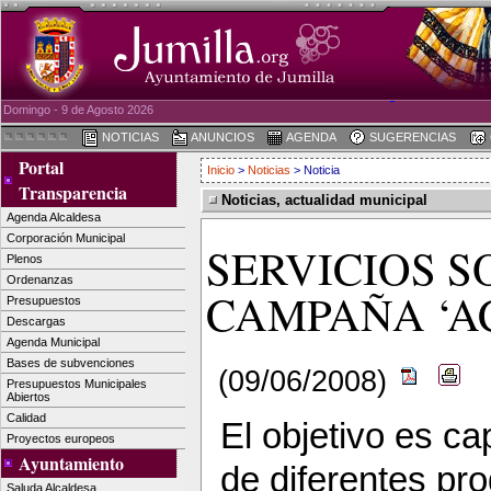
Domingo - 9 de Agosto 2026
NOTICIAS
ANUNCIOS
AGENDA
SUGERENCIAS
Portal
Inicio
>
Noticias
> Noticia
Transparencia
Noticias, actualidad municipal
Agenda Alcaldesa
Corporación Municipal
SERVICIOS S
Plenos
Ordenanzas
CAMPAÑA ‘A
Presupuestos
Descargas
Agenda Municipal
Bases de subvenciones
(09/06/2008)
Presupuestos Municipales
Abiertos
Calidad
El objetivo es ca
Proyectos europeos
Ayuntamiento
de diferentes pr
Saluda Alcaldesa