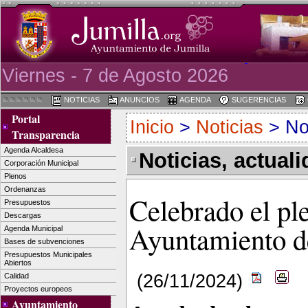
Viernes - 7 de Agosto 2026
NOTICIAS
ANUNCIOS
AGENDA
SUGERENCIAS
Portal
Inicio
>
Noticias
> Not
Transparencia
Agenda Alcaldesa
Noticias, actual
Corporación Municipal
Plenos
Ordenanzas
Celebrado el pl
Presupuestos
Descargas
Ayuntamiento d
Agenda Municipal
Bases de subvenciones
Presupuestos Municipales
Abiertos
(26/11/2024)
Calidad
Proyectos europeos
Ayuntamiento