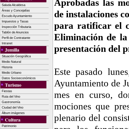
Aprobadas las mo
Saluda Alcaldesa
Áreas y Concejalías
de instalaciones c
Escudo Ayuntamiento
Impuestos y Tasas
para ratificar el
Inspección Tributaria
Tablón de Anuncios
Eliminación de la
Perfil de Contratante
Intranet
presentación del 
Jumilla
Situación Geográfica
Medio Natural
Historia
Este pasado lunes
Medio Urbano
Datos Socioeconómicos
Ayuntamiento de Ju
Turismo
Fiestas
mes en curso, don
Ruta del Vino
Gastronomía
mociones que pres
Ciudad del Vino
Álbum imágenes
plenario del consi
Cultura
Patrimonio