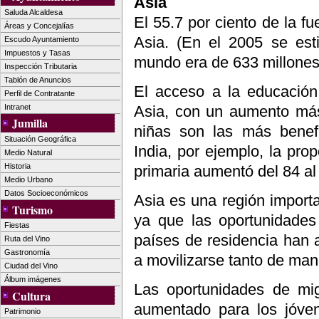
Asia
Saluda Alcaldesa
El 55.7 por ciento de la fue
Áreas y Concejalías
Asia. (En el 2005 se esti
Escudo Ayuntamiento
Impuestos y Tasas
mundo era de 633 millones
Inspección Tributaria
Tablón de Anuncios
El acceso a la educació
Perfil de Contratante
Asia, con un aumento más
Intranet
Jumilla
niñas son las más benefi
Situación Geográfica
India, por ejemplo, la pro
Medio Natural
Historia
primaria aumentó del 84 al 
Medio Urbano
Datos Socioeconómicos
Asia es una región importa
Turismo
ya que las oportunidades
Fiestas
países de residencia han a
Ruta del Vino
Gastronomía
a movilizarse tanto de ma
Ciudad del Vino
Álbum imágenes
Las oportunidades de mi
Cultura
aumentado para los jóven
Patrimonio