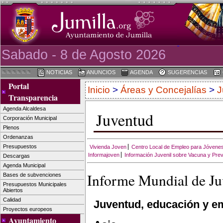
Sabado - 8 de Agosto 2026
NOTICIAS
ANUNCIOS
AGENDA
SUGERENCIAS
Portal
Inicio
>
Áreas y Concejalías
>
J
Transparencia
Agenda Alcaldesa
Juventud
Corporación Municipal
Plenos
Ordenanzas
Presupuestos
Vivienda Joven
Centro Local de Empleo para Jóvene
Informajoven
Información Juvenil sobre Vacuna y Pre
Descargas
Agenda Municipal
Informe Mundial de J
Bases de subvenciones
Presupuestos Municipales
Abiertos
Calidad
Juventud, educación y em
Proyectos europeos
Ayuntamiento