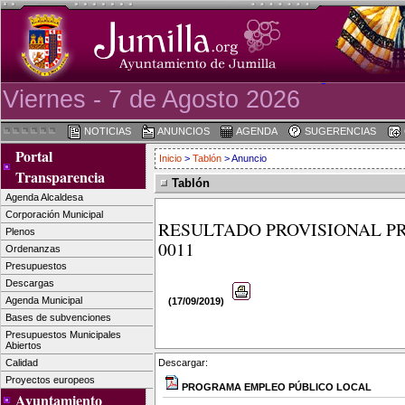
Viernes - 7 de Agosto 2026
NOTICIAS
ANUNCIOS
AGENDA
SUGERENCIAS
Portal
Inicio
>
Tablón
> Anuncio
Transparencia
Tablón
Agenda Alcaldesa
Corporación Municipal
RESULTADO PROVISIONAL PR
Plenos
0011
Ordenanzas
Presupuestos
Descargas
Agenda Municipal
(17/09/2019)
Bases de subvenciones
Presupuestos Municipales
Abiertos
Descargar:
Calidad
Proyectos europeos
PROGRAMA EMPLEO PÚBLICO LOCAL
Ayuntamiento