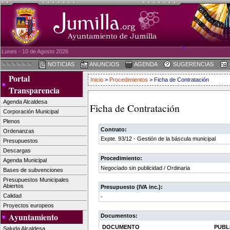
Lunes - 10 de Agosto 2026
NOTICIAS
ANUNCIOS
AGENDA
SUGERENCIAS
Portal
Inicio
>
Procedimientos
> Ficha de Contratación
Transparencia
Agenda Alcaldesa
Ficha de Contratación
Corporación Municipal
Plenos
Contrato:
Ordenanzas
Expte. 93/12 - Gestión de la báscula municipal
Presupuestos
Descargas
Procedimiento:
Agenda Municipal
Negociado sin publicidad / Ordinaria
Bases de subvenciones
Presupuestos Municipales
Abiertos
Presupuesto (IVA inc.):
Calidad
-
Proyectos europeos
Ayuntamiento
Documentos:
DOCUMENTO
PUBL
Saluda Alcaldesa