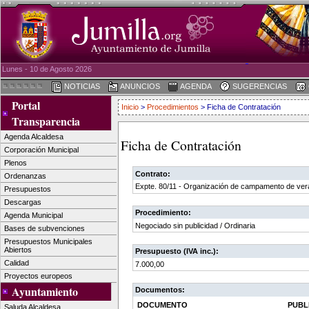
Lunes - 10 de Agosto 2026
NOTICIAS
ANUNCIOS
AGENDA
SUGERENCIAS
Portal
Inicio
>
Procedimientos
> Ficha de Contratación
Transparencia
Agenda Alcaldesa
Ficha de Contratación
Corporación Municipal
Plenos
Contrato:
Ordenanzas
Expte. 80/11 - Organización de campamento de ver
Presupuestos
Descargas
Procedimiento:
Agenda Municipal
Negociado sin publicidad / Ordinaria
Bases de subvenciones
Presupuestos Municipales
Abiertos
Presupuesto (IVA inc.):
Calidad
7.000,00
Proyectos europeos
Ayuntamiento
Documentos:
DOCUMENTO
PUBL
Saluda Alcaldesa