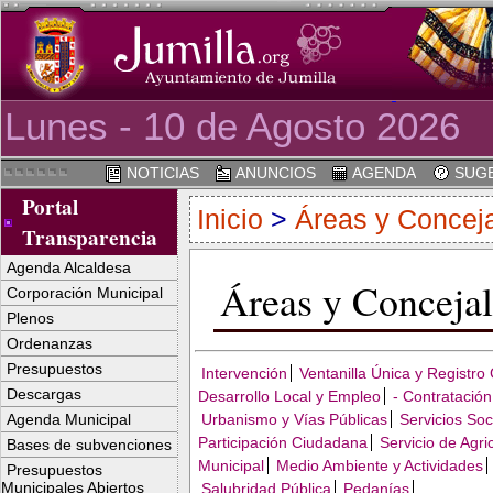
Lunes - 10 de Agosto 2026
NOTICIAS
ANUNCIOS
AGENDA
SUGE
Portal
Inicio
>
Áreas y Conceja
Transparencia
Agenda Alcaldesa
Áreas y Concejal
Corporación Municipal
Plenos
Ordenanzas
Presupuestos
Intervención
Ventanilla Única y Registro
Descargas
Desarrollo Local y Empleo
- Contratación
Urbanismo y Vías Públicas
Servicios Soc
Agenda Municipal
Participación Ciudadana
Servicio de Agri
Bases de subvenciones
Municipal
Medio Ambiente y Actividades
Presupuestos
Municipales Abiertos
Salubridad Pública
Pedanías