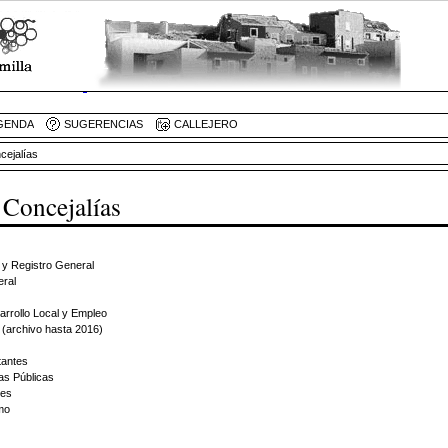
GENDA
SUGERENCIAS
CALLEJERO
cejalías
 Concejalías
a y Registro General
eral
rrollo Local y Empleo
- (archivo hasta 2016)
tantes
as Públicas
les
smo