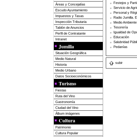
Festejos y Part
Áreas y Concejalías
Servicio de Agri
Escudo Ayuntamiento
Personal y Régi
Impuestos y Tasas
Radio Jumilla. 
Inspección Tributaria
Medio Ambiente 
Tesorería
Tablón de Anuncios
Igualdad de Op
Perfil de Contratante
Educación
Intranet
Salubridad Públ
Jumilla
Pedanías
Situación Geográfica
Medio Natural
subir
Historia
Medio Urbano
Datos Socioeconómicos
Turismo
Fiestas
Ruta del Vino
Gastronomía
Ciudad del Vino
Álbum imágenes
Cultura
Patrimonio
Cultura Popular