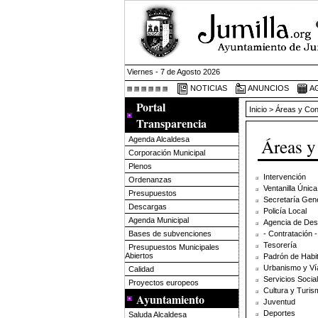
Viernes - 7 de Agosto 2026
NOTICIAS
ANUNCIOS
A
Portal
Inicio
> Áreas y Con
Transparencia
Áreas y
Agenda Alcaldesa
Corporación Municipal
Plenos
Intervención
Ordenanzas
Ventanilla Únic
Presupuestos
Secretaría Gen
Descargas
Policía Local
Agenda Municipal
Agencia de Desa
- Contratación 
Bases de subvenciones
Tesorería
Presupuestos Municipales
Abiertos
Padrón de Habi
Urbanismo y Ví
Calidad
Servicios Socia
Proyectos europeos
Cultura y Turi
Ayuntamiento
Juventud
Deportes
Saluda Alcaldesa