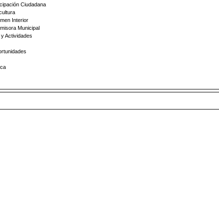
icipación Ciudadana
cultura
men Interior
Emisora Municipal
y Actividades
ortunidades
ica