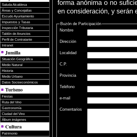
forma anónima o no suficie
Saluda Alcaldesa
en consideración, y serán 
Áreas y Concejalías
Escudo Ayuntamiento
Impuestos y Tasas
Buzón de Participación
Inspección Tributaria
Nombre
Tablón de Anuncios
Perfil de Contratante
Dirección
Intranet
Jumilla
Localidad
Situación Geográfica
C.P.
Medio Natural
Historia
Provincia
Medio Urbano
Datos Socioeconómicos
Teléfono
Turismo
Fiestas
e-mail
Ruta del Vino
Gastronomía
Comentarios
Ciudad del Vino
Álbum imágenes
Cultura
Patrimonio