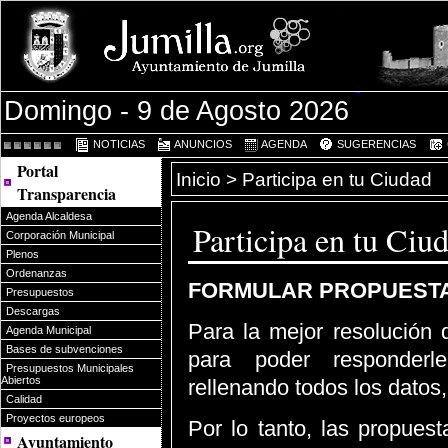
Domingo - 9 de Agosto 2026
NOTICIAS
ANUNCIOS
AGENDA
SUGERENCIAS
Portal
Inicio
> Participa en tu Ciudad
Transparencia
Agenda Alcaldesa
Participa en tu Ciu
Corporación Municipal
Plenos
Ordenanzas
FORMULAR PROPUESTA
Presupuestos
Descargas
Para la mejor resolución 
Agenda Municipal
Bases de subvenciones
para poder responderle 
Presupuestos Municipales
Abiertos
rellenando todos los datos
Calidad
Proyectos europeos
Por lo tanto, las propues
Ayuntamiento