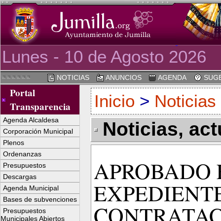
Lunes - 10 de Agosto 2026
NOTICIAS
ANUNCIOS
AGENDA
SUGE
Portal
Inicio
>
Noticias
Transparencia
Agenda Alcaldesa
Noticias, ac
Corporación Municipal
Plenos
Ordenanzas
APROBADO E
Presupuestos
Descargas
EXPEDIENTE
Agenda Municipal
Bases de subvenciones
CONTRATAC
Presupuestos
Municipales Abiertos