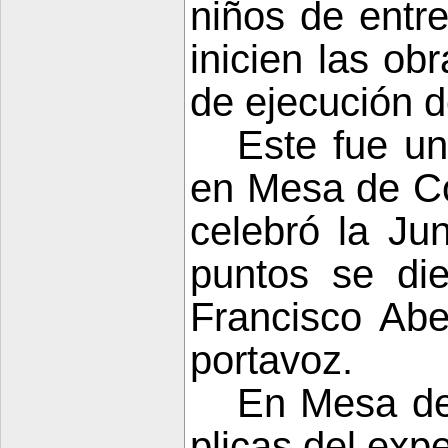
niños de entr
inicien las ob
de ejecución d
Este fue u
en Mesa de Co
celebró
la Ju
puntos se di
Francisco Ab
portavoz.
En Mesa de 
plicas del exp