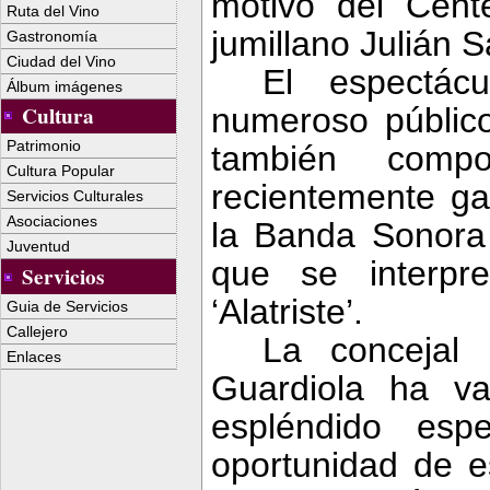
motivo del Cent
Ruta del Vino
jumillano Julián S
Gastronomía
Ciudad del Vino
El espectác
Álbum imágenes
numeroso público
Cultura
Patrimonio
también compo
Cultura Popular
recientemente g
Servicios Culturales
Asociaciones
la Banda
Sonora
Juventud
que se interpre
Servicios
‘Alatriste’.
Guia de Servicios
Callejero
La concejal
Enlaces
Guardiola ha v
espléndido esp
oportunidad de e