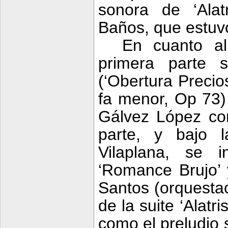
sonora de ‘Alat
Baños, que estuvo
En cuanto al
primera parte 
(‘Obertura Precio
fa menor, Op 73)
Gálvez López com
parte, y bajo 
Vilaplana, se in
‘Romance Brujo’ y
Santos (orquesta
de la suite ‘Alat
como el preludio 