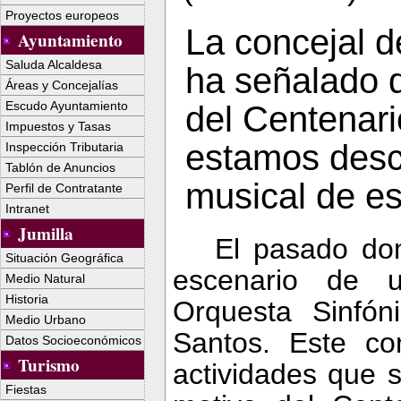
Proyectos europeos
La concejal d
Ayuntamiento
Saluda Alcaldesa
ha señalado q
Áreas y Concejalías
Escudo Ayuntamiento
del Centenari
Impuestos y Tasas
estamos desc
Inspección Tributaria
Tablón de Anuncios
musical de es
Perfil de Contratante
Intranet
Jumilla
El pasado dom
Situación Geográfica
escenario de 
Medio Natural
Historia
Orquesta
Sinfóni
Medio Urbano
Santos. Este co
Datos Socioeconómicos
Turismo
actividades que 
Fiestas