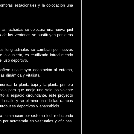
sombras estacionales y la colocación una
e las fachadas se colocará una nueva piel
s de las ventanas se sustituyen por otras
ios longitudinales se cambian por nuevos
 la cubierta, es reutilizado introduciendo
el uso deportivo.
nfiere una mayor adaptación al entorno,
ás dinámica y vitalista.
unicar la planta baja y la planta primera
baja para que acoja una sala polivalente
nto al espacio circundante, este proyecto
a la calle y se elimina una de las rampas
autobuses deportivos y aparcabicis.
la iluminación por sistema led, reduciendo
 por aerotermia en vestuarios y oficinas.