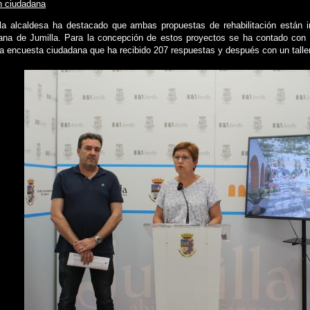
n ciudadana
 la alcaldesa ha destacado que ambas propuestas de rehabilitación están i
na de Jumilla. Para la concepción de estos proyectos se ha contado con la
a encuesta ciudadana que ha recibido 207 respuestas y después con un taller