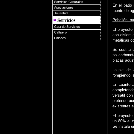
Servicios Culturales
En el patio
Asociaciones
fuente de ag
Juventud
Servicios
Pabellón: nu
Guia de Servicios
El proyecto
Callejero
con aislami
Enlaces
metálicas co
Se sustitui
policarbonat
placas acúst
La piel de 
rompiendo la
En cuanto a
completando
versátil co
pretende ace
existentes e
El proyecto 
un 80% el co
Se instala u