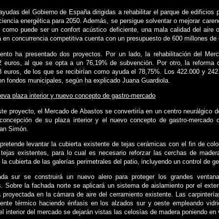
ayudas del Gobierno de España dirigidas a rehabilitar el parque de edificios 
iciencia energética para 2050. Además, se persigue solventar o mejorar caren
d como puede ser un confort acústico deficiente, una mala calidad del aire 
a en concurrencia competitiva cuenta con un presupuesto de 600 millones de
ento ha presentado dos proyectos. Por un lado, la rehabilitación del Me
2 euros, al que se opta a un 76,19% de subvención. Por otro, la reforma 
8 euros, de los que se recibirían como ayuda el 78,75%. Los 422.000 y 242
on fondos municipales, según ha explicado Juana Guardiola.
eva plaza interior y nuevo concepto de gastro-mercado
te proyecto, el Mercado de Abastos se convertiría en un centro neurálgico de
concepción de su plaza interior y el nuevo concepto de gastro-mercado qu
uan Simón.
pretende levantar la cubierta existente de tejas cerámicas con el fin de colo
tejas existentes, para lo cual es necesario reforzar las cerchas de madera
 la cubierta de las galerías perimetrales del patio, incluyendo un control de g
ada sur se construirá un nuevo alero para proteger los grandes venta
s. Sobre la fachada norte se aplicará un sistema de aislamiento por el exter
 proyectada en la cámara de aire del cerramiento existente. Las carpintería
uente térmico haciendo énfasis en los alzados sur y oeste empleando vidr
el interior del mercado se dejarán vistas las celosías de madera poniendo en v