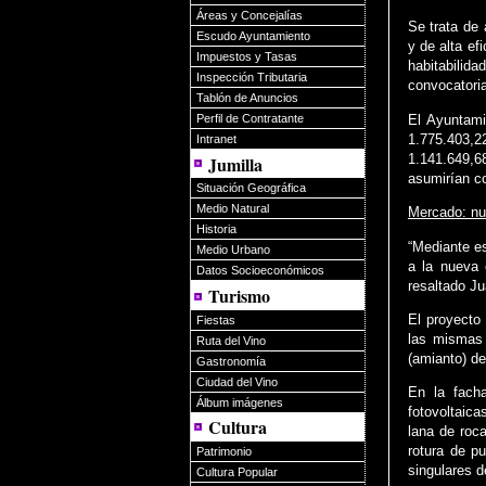
Áreas y Concejalías
Se trata de 
Escudo Ayuntamiento
y de alta ef
Impuestos y Tasas
habitabilida
Inspección Tributaria
convocatori
Tablón de Anuncios
El Ayuntami
Perfil de Contratante
1.775.403,2
Intranet
1.141.649,6
Jumilla
asumirían c
Situación Geográfica
Medio Natural
Mercado: nu
Historia
“Mediante es
Medio Urbano
a la nueva 
Datos Socioeconómicos
resaltado J
Turismo
El proyecto 
Fiestas
las mismas 
Ruta del Vino
(amianto) de
Gastronomía
Ciudad del Vino
En la fach
Álbum imágenes
fotovoltaica
Cultura
lana de roca
rotura de p
Patrimonio
singulares d
Cultura Popular