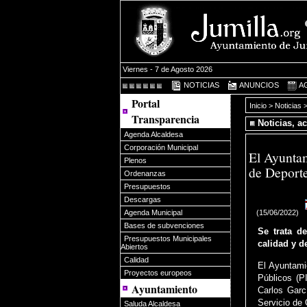
Viernes - 7 de Agosto 2026
NOTICIAS
ANUNCIOS
A
Portal
Inicio
>
Noticias
>
Transparencia
Noticias, a
Agenda Alcaldesa
Corporación Municipal
El Ayuntam
Plenos
de Deport
Ordenanzas
Presupuestos
Descargas
(15/06/2022)
Agenda Municipal
Bases de subvenciones
Se trata d
Presupuestos Municipales
calidad y de
Abiertos
Calidad
El Ayuntami
Proyectos europeos
Públicos (P
Ayuntamiento
Carlos Garc
Servicio de
Saluda Alcaldesa