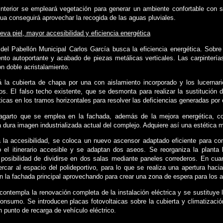
 interior se empleará vegetación para generar un ambiente confortable con 
ua conseguirá aprovechar la recogida de las aguas pluviales.
eva piel, mayor accesibilidad y eficiencia energética
 del Pabellón Municipal Carlos García busca la eficiencia energética. Sobr
ento autoportante y acabado de piezas metálicas verticales. Las carpintería
n doble acristalamiento.
rá la cubierta de chapa por una con aislamiento incorporado y los lucernar
os. El falso techo existente, que se desmonta para realizar la sustitución de
icas en los tramos horizontales para resolver las deficiencias generadas por 
lagarto que se emplea en la fachada, además de la mejora energética, co
 dura imagen industrializada actual del complejo. Adquiere así una estética m
 la accesibilidad, se coloca un nuevo ascensor adaptado eficiente para com
 el itinerario accesible y se adaptan dos aseos. Se reorganiza la planta 
n posibilidad de dividirse en dos salas mediante paneles correderos. En cua
rcar al espacio del polideportivo, para lo que se realiza una apertura haci
n la fachada principal aprovechando para crear una zona de espera para los 
contempla la renovación completa de la instalación eléctrica y se sustituye 
nsumo. Se introducen placas fotovoltaicas sobre la cubierta y climatización
n punto de recarga de vehículo eléctrico.