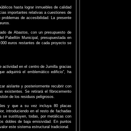
públicos hasta lograr inmuebles de calidad
cias importantes relativas a cuestiones de
o problemas de accesibilidad. La presente
 euros.
rcado de Abastos, con un presupuesto de
del Pabellón Municipal, presupuestada en
.000 euros restantes de cada proyecto se
 actividad en el centro de Jumilla gracias
e adquirirá el emblemático edificio”, ha
car aislante y posteriormente recubrir con
s existentes. Se retirará el fibrocemento
estión de los residuos peligrosos.
nales y que a su vez incluya 80 placas
ior, introduciendo en el resto de fachadas
s se sustituyen, todas, por metálicas con
ios dobles de baja emisividad. En puntos
alor este sistema estructural tradicional.