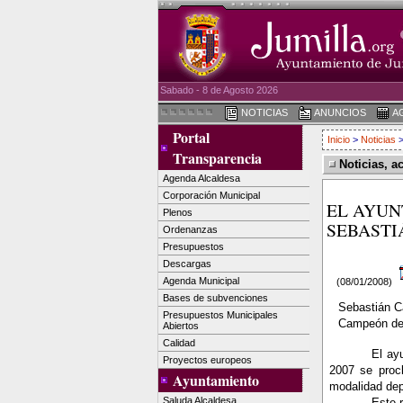
Sabado - 8 de Agosto 2026
NOTICIAS
ANUNCIOS
A
Portal
Inicio
>
Noticias
>
Transparencia
Noticias, a
Agenda Alcaldesa
Corporación Municipal
EL AYUN
Plenos
SEBASTI
Ordenanzas
Presupuestos
Descargas
Agenda Municipal
(08/01/2008)
Bases de subvenciones
Sebastián C
Presupuestos Municipales
Campeón de
Abiertos
Calidad
El ay
Proyectos europeos
2007 se proc
Ayuntamiento
modalidad dep
Saluda Alcaldesa
Este 