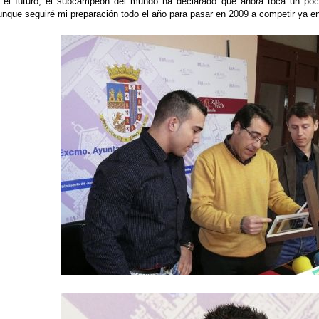
 el futuro, el subcampeón del mundo ha declarado que ahora toca un poc
nque seguiré mi preparación todo el año para pasar en
2009 a
competir ya en 