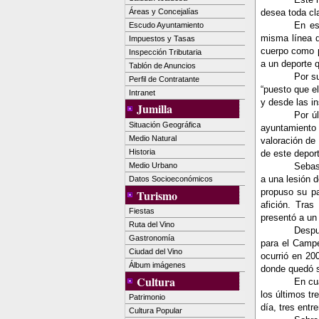
Áreas y Concejalías
desea toda cla
En es
Escudo Ayuntamiento
misma línea d
Impuestos y Tasas
cuerpo como p
Inspección Tributaria
a un deporte q
Tablón de Anuncios
Por s
Perfil de Contratante
“puesto que el
Intranet
y desde las i
Jumilla
Por ú
Situación Geográfica
ayuntamiento 
Medio Natural
valoración de
Historia
de este deport
Medio Urbano
Sebas
a una lesión d
Datos Socioeconómicos
propuso su pa
Turismo
afición. Tras
Fiestas
presentó a un
Ruta del Vino
Despu
Gastronomía
para el Campe
Ciudad del Vino
ocurrió en 20
Álbum imágenes
donde quedó s
Cultura
En cu
los últimos t
Patrimonio
día, tres entr
Cultura Popular