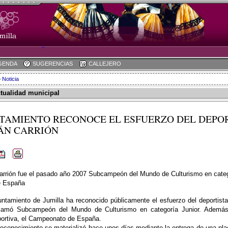
GENDA
SUGERENCIAS
CALLEJERO
 Noticia
ctualidad municipal
TAMIENTO RECONOCE EL ESFUERZO DEL DEPO
ÁN CARRIÓN
arrión fue el pasado año 2007 Subcampeón del Mundo de Culturismo en categ
 España
untamiento de Jumilla ha reconocido públicamente el esfuerzo del deportista
lamó Subcampeón del Mundo de Culturismo en categoría Junior. Ademá
ortiva, el Campeonato de España.
reconocimiento se materializó hace unos días mediante la entrega de una plac