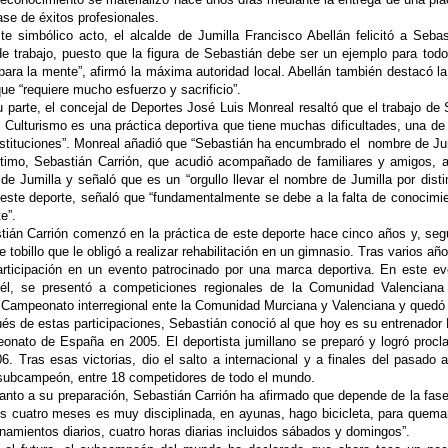
se de éxitos profesionales.
te simbólico acto, el alcalde de Jumilla Francisco Abellán felicitó a Sebas
e trabajo, puesto que la figura de Sebastián debe ser un ejemplo para todos
ara la mente”, afirmó la máxima autoridad local. Abellán también destacó l
ue “requiere mucho esfuerzo y sacrificio”.
u parte, el concejal de Deportes José Luis Monreal resaltó que el trabajo de
 Culturismo es una práctica deportiva que tiene muchas dificultades, una de 
nstituciones”. Monreal añadió que “Sebastián ha encumbrado el
nombre de Jum
ltimo, Sebastián Carrión, que acudió acompañado de familiares y amigos, a
de Jumilla y señaló que es un “orgullo llevar el nombre de Jumilla por disti
 este deporte, señaló que “fundamentalmente se debe a la falta de conocim
e”.
tián Carrión comenzó en la práctica de este deporte hace cinco años y, segú
e tobillo que le obligó a realizar rehabilitación en un gimnasio. Tras varios a
rticipación en un evento patrocinado por una marca deportiva. En este e
 él, se presentó a competiciones regionales de
la Comunidad
Valenciana
 Campeonato interregional ente
la Comunidad
Murciana
y Valenciana y quedó
és de estas participaciones, Sebastián conoció al que hoy es su entrenador 
onato de España en 2005. El deportista jumillano se preparó y logró pr
06. Tras esas victorias, dio el salto a internacional y a finales del pasa
ubcampeón, entre 18 competidores de todo el mundo.
anto a su preparación, Sebastián Carrión ha afirmado que depende de la fase
res cuatro meses es muy disciplinada, en ayunas, hago bicicleta, para quema
enamientos diarios, cuatro horas diarias incluidos sábados y domingos”.