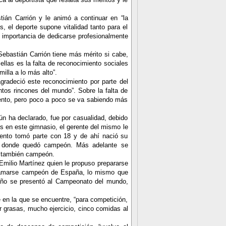
tián Carrión y le animó a continuar en “la
, el deporte supone vitalidad tanto para el
a importancia de dedicarse profesionalmente
 Sebastián Carrión tiene más mérito si cabe,
ellas es la falta de reconocimiento sociales
illa a lo más alto”.
gradeció este reconocimiento por parte del
ntos rincones del mundo”. Sobre la falta de
iento, pero poco a poco se va sabiendo más
n ha declarado, fue por casualidad, debido
ños en este gimnasio, el gerente del mismo le
vento tomó parte con 18 y de ahí nació su
donde quedó campeón. Más adelante se
 también campeón.
Emilio Martínez quien le propuso prepararse
oclamarse campeón de España, lo mismo que
do año se presentó al Campeonato del mundo,
 en la que se encuentre, “para competición,
r grasas, mucho ejercicio, cinco comidas al