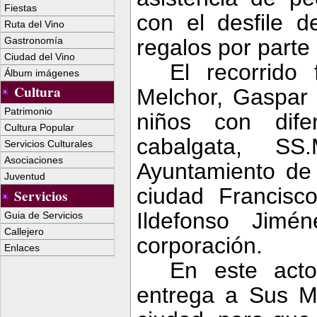
Fiestas
con el desfile d
Ruta del Vino
Gastronomía
regalos por parte
Ciudad del Vino
El recorrido 
Álbum imágenes
Cultura
Melchor, Gaspar 
Patrimonio
niños con dife
Cultura Popular
cabalgata, SS
Servicios Culturales
Asociaciones
Ayuntamiento de 
Juventud
ciudad Francisco
Servicios
Ildefonso Jimé
Guia de Servicios
Callejero
corporación.
Enlaces
En este acto
entrega a Sus Ma