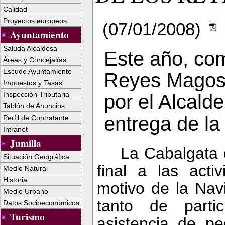
Calidad
Proyectos europeos
(07/01/2008)
Ayuntamiento
Saluda Alcaldesa
Este año, co
Áreas y Concejalías
Escudo Ayuntamiento
Reyes Magos 
Impuestos y Tasas
Inspección Tributaria
por el Alcalde
Tablón de Anuncios
entrega de la 
Perfil de Contratante
Intranet
Jumilla
La Cabalgata
Situación Geográfica
final a las acti
Medio Natural
Historia
motivo de
la Nav
Medio Urbano
tanto de parti
Datos Socioeconómicos
Turismo
asistencia de p