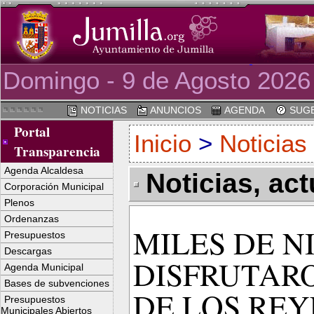
Domingo - 9 de Agosto 2026
NOTICIAS
ANUNCIOS
AGENDA
SUGE
Portal
Inicio
>
Noticias
Transparencia
Agenda Alcaldesa
Noticias, ac
Corporación Municipal
Plenos
Ordenanzas
MILES DE N
Presupuestos
Descargas
DISFRUTAR
Agenda Municipal
Bases de subvenciones
DE LOS REY
Presupuestos
Municipales Abiertos