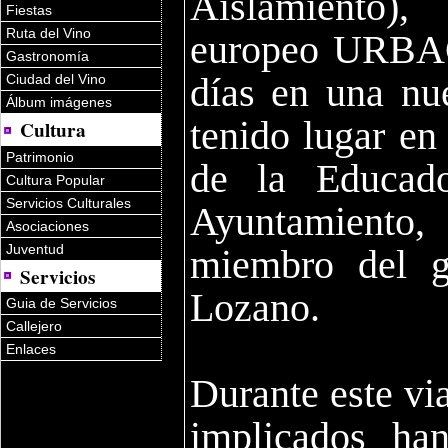
Aislamiento),
Fiestas
Ruta del Vino
europeo URBACT
Gastronomía
Ciudad del Vino
días en una nu
Álbum imágenes
tenido lugar en 
Cultura
Patrimonio
de la Educado
Cultura Popular
Servicios Culturales
Ayuntamiento,
Asociaciones
Juventud
miembro del g
Servicios
Lozano.
Guia de Servicios
Callejero
Enlaces
Durante este vi
implicados ha