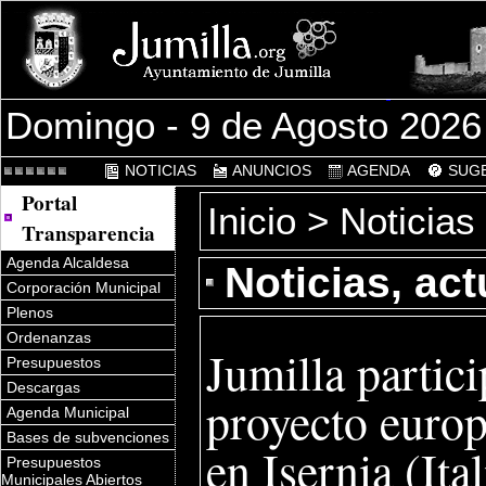
Domingo - 9 de Agosto 2026
NOTICIAS
ANUNCIOS
AGENDA
SUGE
Portal
Inicio
>
Noticias
Transparencia
Agenda Alcaldesa
Noticias, ac
Corporación Municipal
Plenos
Ordenanzas
Jumilla partic
Presupuestos
Descargas
proyecto euro
Agenda Municipal
Bases de subvenciones
en Isernia (Ital
Presupuestos
Municipales Abiertos