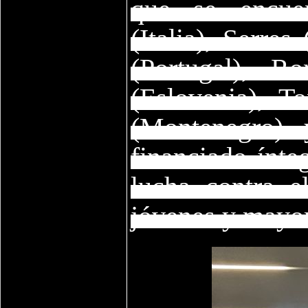
que se encuen
(Italia), Serre
(Portugal), R
(Eslovenia), T
(Montenegro) 
financiado ínt
lucha contra e
jóvenes y mayor