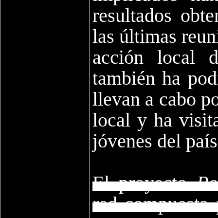
resultados obte
las últimas reu
acción local 
también ha podi
llevan a cabo po
local y ha visi
jóvenes del país
El proyecto
Ro
red compuesta 