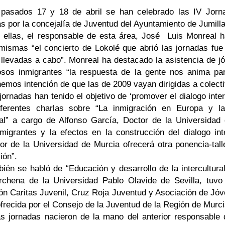
 pasados 17 y 18 de abril se han celebrado las IV Jorn
s por la concejalía de Juventud del Ayuntamiento de Jumilla
 ellas, el responsable de esta área, José
Luis Monreal h
mismas “el concierto de Lokolé que abrió las jornadas fue
llevadas a cabo”. Monreal ha destacado la asistencia de jó
sos inmigrantes “la respuesta de la gente nos anima par
emos intención de que las de 2009 vayan dirigidas a colect
jornadas han tenido el objetivo de ‘promover el dialogo inter
ferentes charlas sobre “La inmigración en Europa y la
ral” a cargo de Alfonso García, Doctor de
la Universidad
migrantes y la efectos en la construcción del dialogo int
tor de
la Universidad
de Murcia ofrecerá otra ponencia-tall
ión”.
ién se habló de “Educación y desarrollo de la intercultural
rchena de
la Universidad Pablo
Olavide de Sevilla, tuvo
ión Caritas Juvenil, Cruz Roja Juventud y Asociación de J
frecida por el Consejo de
la Juventud
de
la Región
de Murci
s jornadas nacieron de la mano del anterior responsable