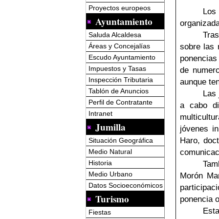
Proyectos europeos
Los
Ayuntamiento
organizada
Tras
Saluda Alcaldesa
sobre las 
Áreas y Concejalías
Escudo Ayuntamiento
ponencias 
Impuestos y Tasas
de numero
Inspección Tributaria
aunque ten
Tablón de Anuncios
Las 
Perfil de Contratante
a cabo di
Intranet
multicultu
Jumilla
jóvenes in
Haro, doc
Situación Geográfica
comunicac
Medio Natural
Historia
Tamb
Medio Urbano
Morón Ma
Datos Socioeconómicos
participac
Turismo
ponencia o
Esta
Fiestas