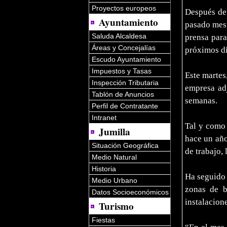
Proyectos europeos
Después de 
Ayuntamiento
pasado mes 
Saluda Alcaldesa
prensa para
Áreas y Concejalías
próximos dí
Escudo Ayuntamiento
Impuestos y Tasas
Este martes
Inspección Tributaria
empresa ad
Tablón de Anuncios
semanas.
Perfil de Contratante
Intranet
Tal y como 
Jumilla
hace un año
Situación Geográfica
de trabajo, 
Medio Natural
Historia
Ha seguido 
Medio Urbano
zonas de b
Datos Socioeconómicos
instalacion
Turismo
Fiestas