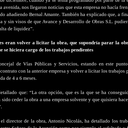
de diciembre, cuando ya se tenía programado por parte de la e
la avenida, nos llegaron noticias que esta empresa no hacía fren
do añadiendo Bernal Amante. También ha explicado que, a final
a y sin visos de que Avance y Desarrollo de Obras S.L. pudier
alta de liquidez”.
es eran volver a licitar la obra, que supondría parar la o
 se hiciera cargo de los trabajos pendientes
oncejal de Vías Públicas y Servicios, estando en este punt
 contrato con la anterior empresa y volver a licitar los trabajos
ada de 4 a 6 meses.
etallado que: “La otra opción, que es la que se ha consegui
 sido ceder la obra a una empresa solvente y que quisiera hacer
.
 el director de la obra, Antonio Nicolás, ha detallado los trab