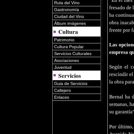
“En el mes 
Ruta del Vino
fresado de 
Gastronomía
ha continua
Ciudad del Vino
obra inacab
Álbum imágenes
frente por f
Cultura
Patrimonio
Las opcion
Cultura Popular
empresa que
Servicios Culturales
Asociaciones
Según el c
Juventud
Servicios
rescindir el
la obra par
Guia de Servicios
Callejero
Bernal ha d
Enlaces
semanas, ha
su garantía”
Por último,