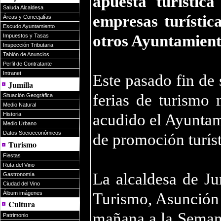
apuesta turístic
Saluda Alcaldesa
empresas turístic
Áreas y Concejalías
Escudo Ayuntamiento
otros Ayuntamient
Impuestos y Tasas
Inspección Tributaria
Tablón de Anuncios
Perfil de Contratante
Intranet
Este pasado fin de
Jumilla
ferias de turismo
Situación Geográfica
Medio Natural
acudido el Ayuntam
Historia
Medio Urbano
Datos Socioeconómicos
de promoción turíst
Turismo
Fiestas
Ruta del Vino
La alcaldesa de Ju
Gastronomía
Ciudad del Vino
Álbum imágenes
Turismo, Asunción 
Cultura
mañana a la Semana
Patrimonio