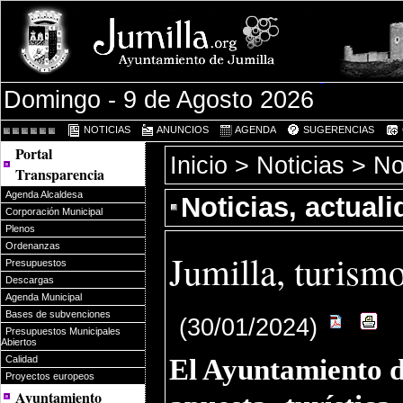
Domingo - 9 de Agosto 2026
NOTICIAS
ANUNCIOS
AGENDA
SUGERENCIAS
Portal
Inicio
>
Noticias
> Not
Transparencia
Agenda Alcaldesa
Noticias, actual
Corporación Municipal
Plenos
Ordenanzas
Jumilla, turismo
Presupuestos
Descargas
Agenda Municipal
Bases de subvenciones
(30/01/2024)
Presupuestos Municipales
Abiertos
Calidad
El Ayuntamiento d
Proyectos europeos
Ayuntamiento