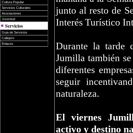
Cultura Popular
junto al resto de 
Servicios Culturales
Asociaciones
Interés Turístico I
Juventud
Servicios
Guia de Servicios
Callejero
Durante la tarde 
Enlaces
Jumilla también se
diferentes empresa
seguir incentivan
naturaleza.
El viernes Jumil
activo y destino n