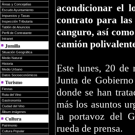
acondicionar el l
Áreas y Concejalías
Escudo Ayuntamiento
Impuestos y Tasas
contrato para las
Inspección Tributaria
Tablón de Anuncios
canguro, así como
Perfil de Contratante
Intranet
camión polivalent
Jumilla
Situación Geográfica
Medio Natural
Historia
Este lunes, 20 de
Medio Urbano
Datos Socioeconómicos
Junta de Gobierno
Turismo
donde se han trata
Fiestas
Ruta del Vino
Gastronomía
más los asuntos urg
Ciudad del Vino
Álbum imágenes
la portavoz del 
Cultura
rueda de prensa.
Patrimonio
Cultura Popular