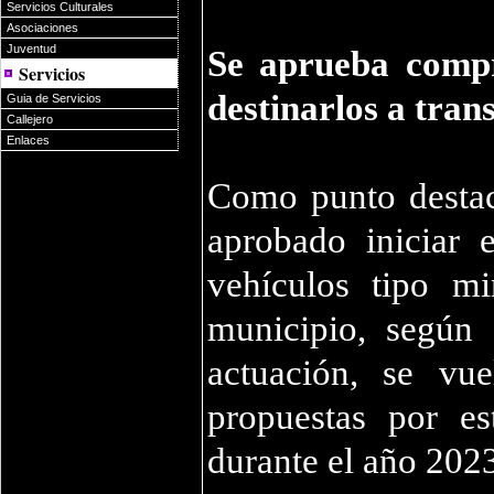
Servicios Culturales
Asociaciones
Juventud
Se aprueba compr
Servicios
destinarlos a tra
Guia de Servicios
Callejero
Enlaces
Como punto destac
aprobado iniciar 
vehículos tipo mi
municipio, según 
actuación, se vu
propuestas por es
durante el año 202