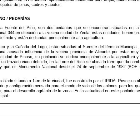
quetes de pinos, cedros y abetos.
NO / PEDANÍAS
La Fuente del Pino, son dos pedanías que se encuentran situadas en la
onal 344 en dirección a la vecina ciudad de Yecla, éstas entidades tienen un
definido y están dedicadas principalmente a la agricultura.
ico y la Cañada del Trigo, están situadas al Sureste del término Municipal,
na acusada influencia de la vecina provincia de Alicante por estar muy
ciudad de Pinoso, su población se dedica principalmente a la agricultura y
 un trazado viario definido, en la Torre del Rico se ubica la torre que da nom
 y que es Monumento Nacional desde el 24 de septiembre de 1982 (BOE 
oblado situado a 1km de la ciudad, fue construido por el IRIDA. Posee un alt
ón y configuración pensada para el modo de vida de los colonos para los qu
, para el desarrollo agrícola de la zona. En la actualidad en este poblado se
ipal.