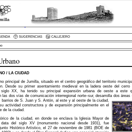
GENDA
SUGERENCIAS
CALLEJERO
no
Urbano
O / LA CIUDAD
no principal de Jumilla, situado en el centro geográfico del territorio munici
ón. Desde su primer asentamiento medieval en la ladera oeste del cerro d
l siglo XX, ha tenido su principal expansión urbana de oeste a este q
las dos vías de comunicación interregional norte–sur, desarrolla dos áreas 
s barrios de S. Juan y S. Antón,
al este y al oeste de la ciudad,
su actividad constructora y de expansión principalmente en el
e de la ciudad.
órico de la ciudad, en donde se enclava la Iglesia Mayor de
 data del siglo XV (monumento nacional desde 1931), fue
junto Histórico Artístico, el 27 de noviembre de 1981 (BOE de