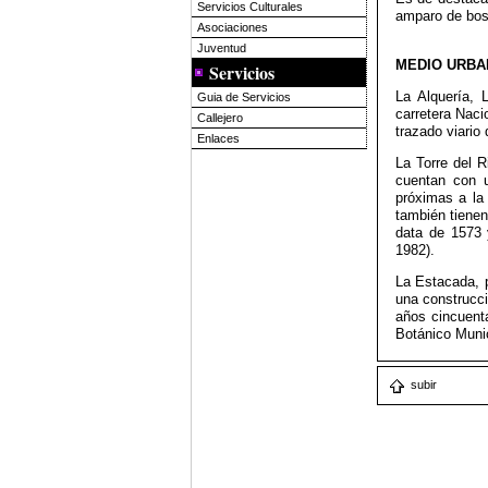
Servicios Culturales
amparo de bos
Asociaciones
Juventud
MEDIO URBA
Servicios
La Alquería, 
Guia de Servicios
carretera Naci
Callejero
trazado viario 
Enlaces
La Torre del R
cuentan con u
próximas a la 
también tienen
data de 1573
1982).
La Estacada, p
una construcci
años cincuenta
Botánico Munic
subir