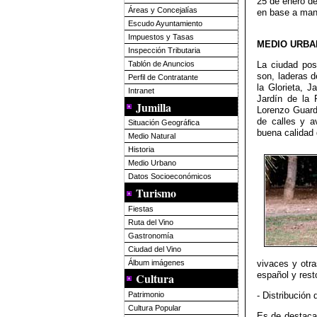
25 de enero de
Áreas y Concejalías
en base a mant
Escudo Ayuntamiento
Impuestos y Tasas
MEDIO URBA
Inspección Tributaria
La ciudad po
Tablón de Anuncios
son, laderas d
Perfil de Contratante
la Glorieta, 
Intranet
Jardín de la 
Jumilla
Lorenzo Guard
de calles y a
Situación Geográfica
buena calidad 
Medio Natural
Historia
Medio Urbano
Datos Socioeconómicos
Turismo
Fiestas
Ruta del Vino
Gastronomía
Ciudad del Vino
Álbum imágenes
vivaces y otra
español y rest
Cultura
Patrimonio
- Distribución 
Cultura Popular
Es de destacar