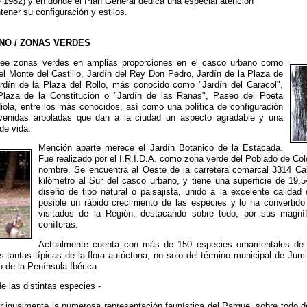
 1982) y en donde el Plan General dedica una especial atención
ener su configuración y estilos.
NO / ZONAS VERDES
see zonas verdes en amplias proporciones en el casco urbano como
el Monte del Castillo, Jardín del Rey Don Pedro, Jardín de la Plaza de
Jardín de la Plaza del Rollo, más conocido como "Jardín del Caracol",
Plaza de la Constitución o "Jardín de las Ranas", Paseo del Poeta
iola, entre los más conocidos, así como una política de configuración
venidas arboladas que dan a la ciudad un aspecto agradable y una
de vida.
Mención aparte merece el Jardín Botanico de la Estacada.
Fue realizado por el I.R.I.D.A. como zona verde del Poblado de Co
nombre. Se encuentra al Oeste de la carretera comarcal 3314 Car
kilómetro al Sur del casco urbano, y tiene una superficie de 19
diseño de tipo natural o paisajista, unido a la excelente calidad
posible un rápido crecimiento de las especies y lo ha convertid
visitados de la Región, destacando sobre todo, por sus magní
coníferas.
Actualmente cuenta con más de 150 especies ornamentales de á
s tantas típicas de la flora autóctona, no solo del término municipal de Jumi
o de la Península Ibérica.
de las distintas especies -
 igualmente la numerosa representación faunística del Parque, sobre todo d