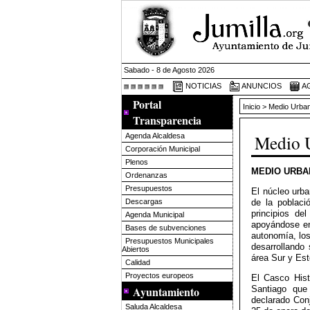
Sabado - 8 de Agosto 2026
NOTICIAS
ANUNCIOS
A
Portal
Inicio
> Medio Urba
Transparencia
Medio 
Agenda Alcaldesa
Corporación Municipal
Plenos
MEDIO URBAN
Ordenanzas
Presupuestos
El núcleo urba
de la poblaci
Descargas
principios de
Agenda Municipal
apoyándose en 
Bases de subvenciones
autonomía, lo
Presupuestos Municipales
desarrollando 
Abiertos
área Sur y Est
Calidad
Proyectos europeos
El Casco Hist
Ayuntamiento
Santiago que
declarado Con
Saluda Alcaldesa