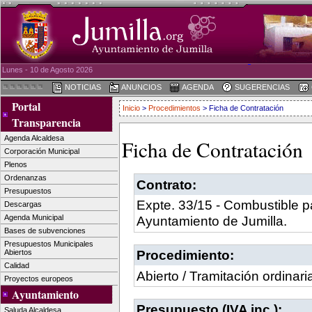
Lunes - 10 de Agosto 2026
NOTICIAS
ANUNCIOS
AGENDA
SUGERENCIAS
Portal
Inicio
>
Procedimientos
> Ficha de Contratación
Transparencia
Agenda Alcaldesa
Ficha de Contratación
Corporación Municipal
Plenos
Ordenanzas
Contrato:
Presupuestos
Expte. 33/15 - Combustible pa
Descargas
Agenda Municipal
Ayuntamiento de Jumilla.
Bases de subvenciones
Presupuestos Municipales
Procedimiento:
Abiertos
Calidad
Abierto / Tramitación ordinari
Proyectos europeos
Ayuntamiento
Presupuesto (IVA inc.):
Saluda Alcaldesa