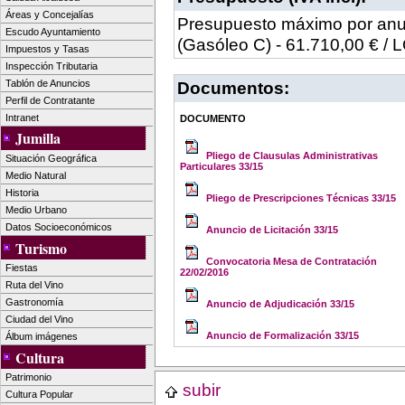
Áreas y Concejalías
Presupuesto máximo por anua
Escudo Ayuntamiento
(Gasóleo C) - 61.710,00 € / 
Impuestos y Tasas
Inspección Tributaria
Tablón de Anuncios
Documentos:
Perfil de Contratante
Intranet
DOCUMENTO
Jumilla
Pliego de Clausulas Administrativas
Situación Geográfica
Particulares 33/15
Medio Natural
Historia
Pliego de Prescripciones Técnicas 33/15
Medio Urbano
Datos Socioeconómicos
Anuncio de Licitación 33/15
Turismo
Convocatoria Mesa de Contratación
Fiestas
22/02/2016
Ruta del Vino
Gastronomía
Anuncio de Adjudicación 33/15
Ciudad del Vino
Anuncio de Formalización 33/15
Álbum imágenes
Cultura
Patrimonio
subir
Cultura Popular