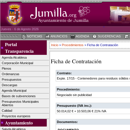
Jueves - 6 de Agosto 2026
NOTICIAS
ANUNCIOS
AGENDA
SUGERENCIAS
Portal
Inicio
>
Procedimientos
> Ficha de Contratación
Transparencia
Agenda Alcaldesa
Ficha de Contratación
Corporación Municipal
Plenos
Contrato:
Ordenanzas
Expte. 17/15 - Contenedores para residuos sólidos
Presupuestos
Descargas
Procedimiento:
Agenda Municipal
Negociado sin publicidad
Bases de subvenciones
Presupuestos Municipales
Abiertos
Presupuesto (IVA inc.):
Calidad
50.014,02 € + 10.503,06 € 21% IVA
Proyectos europeos
Ayuntamiento
Documentos:
Saluda Alcaldesa