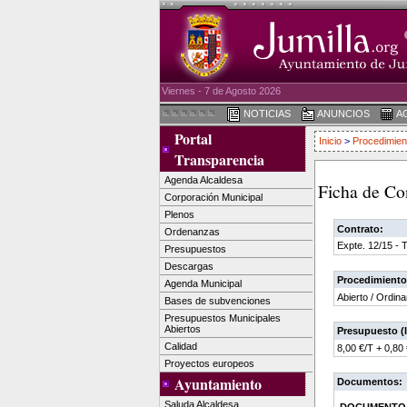
Viernes - 7 de Agosto 2026
NOTICIAS
ANUNCIOS
A
Portal
Inicio
>
Procedimien
Transparencia
Agenda Alcaldesa
Ficha de Co
Corporación Municipal
Plenos
Contrato:
Ordenanzas
Expte. 12/15 - 
Presupuestos
Descargas
Procedimiento
Agenda Municipal
Abierto / Ordina
Bases de subvenciones
Presupuestos Municipales
Abiertos
Presupuesto (I
Calidad
8,00 €/T + 0,80
Proyectos europeos
Ayuntamiento
Documentos:
Saluda Alcaldesa