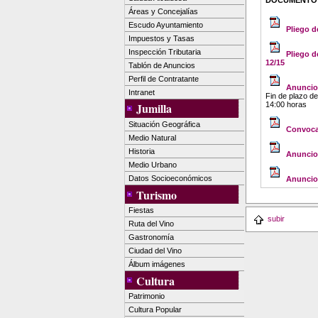
DOCUMENTO
Áreas y Concejalías
Escudo Ayuntamiento
Pliego d
Impuestos y Tasas
Inspección Tributaria
Pliego d
12/15
Tablón de Anuncios
Perfil de Contratante
Anuncio 
Intranet
Fin de plazo d
14:00 horas
Jumilla
Situación Geográfica
Convocat
Medio Natural
Historia
Anuncio 
Medio Urbano
Datos Socioeconómicos
Anuncio 
Turismo
Fiestas
subir
Ruta del Vino
Gastronomía
Ciudad del Vino
Álbum imágenes
Cultura
Patrimonio
Cultura Popular