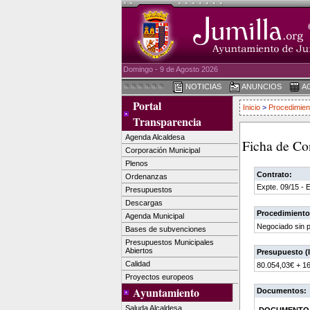
Domingo - 9 de Agosto 2026
NOTICIAS
ANUNCIOS
A
Portal
Inicio
>
Procedimien
Transparencia
Agenda Alcaldesa
Ficha de Co
Corporación Municipal
Plenos
Contrato:
Ordenanzas
Expte. 09/15 - 
Presupuestos
Descargas
Procedimiento
Agenda Municipal
Negociado sin p
Bases de subvenciones
Presupuestos Municipales
Abiertos
Presupuesto (I
Calidad
80.054,03€ + 1
Proyectos europeos
Ayuntamiento
Documentos:
Saluda Alcaldesa