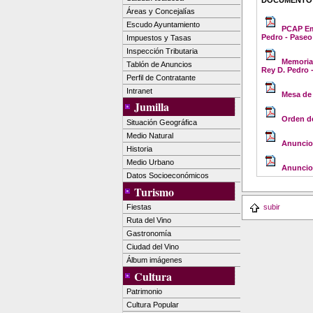
DOCUMENTO
Áreas y Concejalías
Escudo Ayuntamiento
PCAP Emb
Pedro - Paseo
Impuestos y Tasas
Inspección Tributaria
Memoria 
Tablón de Anuncios
Rey D. Pedro 
Perfil de Contratante
Intranet
Mesa de 
Jumilla
Orden de
Situación Geográfica
Medio Natural
Anuncio
Historia
Medio Urbano
Anuncio 
Datos Socioeconómicos
Turismo
subir
Fiestas
Ruta del Vino
Gastronomía
Ciudad del Vino
Álbum imágenes
Cultura
Patrimonio
Cultura Popular