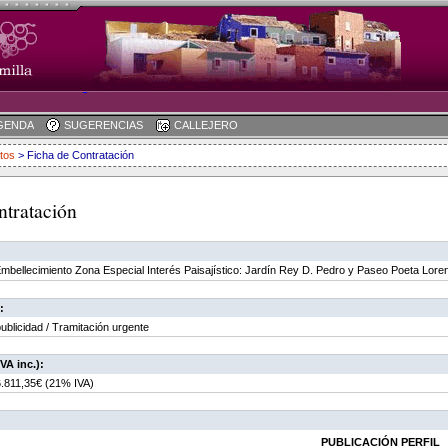
GENDA
SUGERENCIAS
CALLEJERO
tos
> Ficha de Contratación
ntratación
Embellecimiento Zona Especial Interés Paisajístico: Jardín Rey D. Pedro y Paseo Poeta Lore
:
ublicidad / Tramitación urgente
VA inc.):
6.811,35€ (21% IVA)
PUBLICACIÓN PERFIL