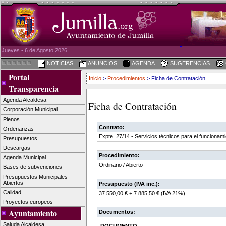
Jueves - 6 de Agosto 2026
NOTICIAS
ANUNCIOS
AGENDA
SUGERENCIAS
Portal
Inicio
>
Procedimientos
> Ficha de Contratación
Transparencia
Agenda Alcaldesa
Ficha de Contratación
Corporación Municipal
Plenos
Contrato:
Ordenanzas
Expte. 27/14 - Servicios técnicos para el funcionami
Presupuestos
Descargas
Procedimiento:
Agenda Municipal
Ordinario / Abierto
Bases de subvenciones
Presupuestos Municipales
Abiertos
Presupuesto (IVA inc.):
Calidad
37.550,00 € + 7.885,50 € (IVA 21%)
Proyectos europeos
Ayuntamiento
Documentos:
Saluda Alcaldesa