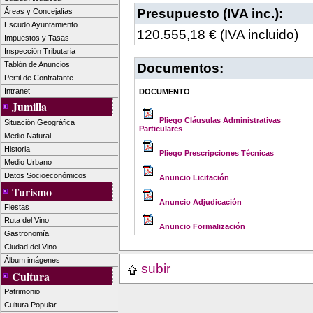
Presupuesto (IVA inc.):
Áreas y Concejalías
Escudo Ayuntamiento
120.555,18 € (IVA incluido)
Impuestos y Tasas
Inspección Tributaria
Tablón de Anuncios
Documentos:
Perfil de Contratante
Intranet
DOCUMENTO
Jumilla
Pliego Cláusulas Administrativas
Situación Geográfica
Particulares
Medio Natural
Historia
Pliego Prescripciones Técnicas
Medio Urbano
Datos Socioeconómicos
Anuncio Licitación
Turismo
Anuncio Adjudicación
Fiestas
Ruta del Vino
Anuncio Formalización
Gastronomía
Ciudad del Vino
Álbum imágenes
subir
Cultura
Patrimonio
Cultura Popular