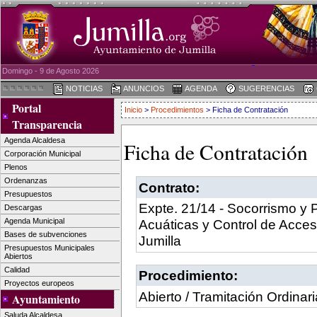
Domingo - 9 de Agosto 2026
NOTICIAS
ANUNCIOS
AGENDA
SUGERENCIAS
Portal
Inicio
>
Procedimientos
> Ficha de Contratación
Transparencia
Agenda Alcaldesa
Ficha de Contratación
Corporación Municipal
Plenos
Ordenanzas
Contrato:
Presupuestos
Expte. 21/14 - Socorrismo y 
Descargas
Agenda Municipal
Acuáticas y Control de Acces
Bases de subvenciones
Jumilla
Presupuestos Municipales
Abiertos
Calidad
Procedimiento:
Proyectos europeos
Abierto / Tramitación Ordinari
Ayuntamiento
Saluda Alcaldesa