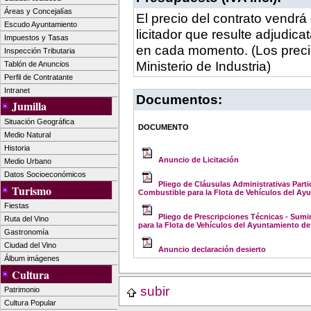
Áreas y Concejalías
El precio del contrato vendrá
Escudo Ayuntamiento
licitador que resulte adjudica
Impuestos y Tasas
en cada momento. (Los preci
Inspección Tributaria
Ministerio de Industria)
Tablón de Anuncios
Perfil de Contratante
Intranet
Documentos:
Jumilla
Situación Geográfica
DOCUMENTO
Medio Natural
Historia
Anuncio de Licitación
Medio Urbano
Datos Socioeconómicos
Pliego de Cláusulas Administrativas Parti
Turismo
Combustible para la Flota de Vehículos del Ay
Fiestas
Pliego de Prescripciones Técnicas - Sumi
Ruta del Vino
para la Flota de Vehículos del Ayuntamiento de
Gastronomía
Ciudad del Vino
Anuncio declaración desierto
Álbum imágenes
Cultura
subir
Patrimonio
Cultura Popular