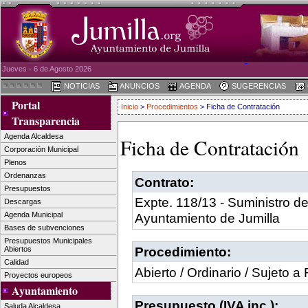
Jueves - 6 de Agosto 2026
NOTICIAS
ANUNCIOS
AGENDA
SUGERENCIAS
Portal
Inicio
>
Procedimientos
> Ficha de Contratación
Transparencia
Agenda Alcaldesa
Ficha de Contratación
Corporación Municipal
Plenos
Ordenanzas
Contrato:
Presupuestos
Expte. 118/13 - Suministro d
Descargas
Agenda Municipal
Ayuntamiento de Jumilla
Bases de subvenciones
Presupuestos Municipales
Procedimiento:
Abiertos
Calidad
Abierto / Ordinario / Sujeto
Proyectos europeos
Ayuntamiento
Presupuesto (IVA inc.):
Saluda Alcaldesa