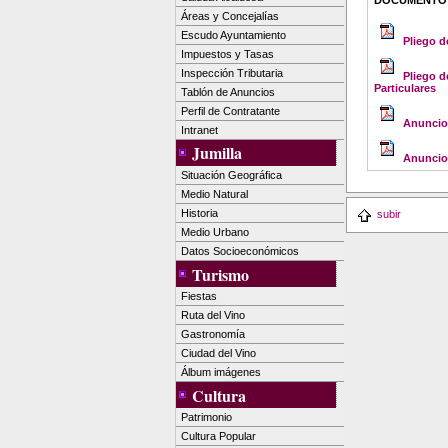
DOCUMENTO
Áreas y Concejalías
Escudo Ayuntamiento
Pliego d
Impuestos y Tasas
Inspección Tributaria
Pliego d
Particulares
Tablón de Anuncios
Perfil de Contratante
Anuncio
Intranet
Jumilla
Anuncio 
Situación Geográfica
Medio Natural
Historia
subir
Medio Urbano
Datos Socioeconómicos
Turismo
Fiestas
Ruta del Vino
Gastronomía
Ciudad del Vino
Álbum imágenes
Cultura
Patrimonio
Cultura Popular