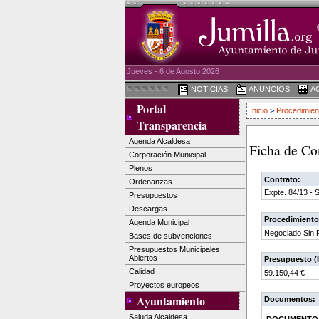
Jueves - 6 de Agosto 2026
NOTICIAS
ANUNCIOS
A
Portal
Inicio
>
Procedimien
Transparencia
Agenda Alcaldesa
Ficha de Co
Corporación Municipal
Plenos
Contrato:
Ordenanzas
Expte. 84/13 - 
Presupuestos
Descargas
Procedimiento
Agenda Municipal
Negociado Sin P
Bases de subvenciones
Presupuestos Municipales
Abiertos
Presupuesto (I
Calidad
59.150,44 €
Proyectos europeos
Ayuntamiento
Documentos:
Saluda Alcaldesa