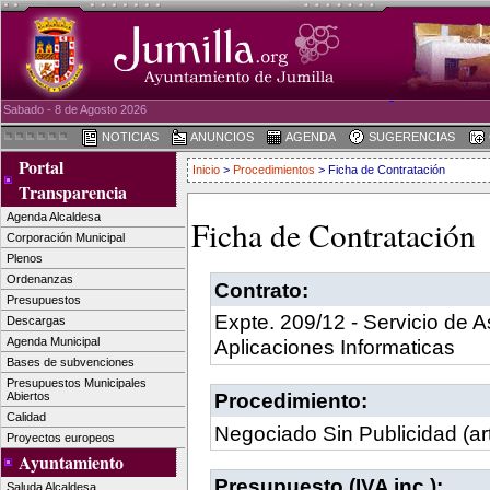
Sabado - 8 de Agosto 2026
NOTICIAS
ANUNCIOS
AGENDA
SUGERENCIAS
Portal
Inicio
>
Procedimientos
> Ficha de Contratación
Transparencia
Agenda Alcaldesa
Ficha de Contratación
Corporación Municipal
Plenos
Ordenanzas
Contrato:
Presupuestos
Expte. 209/12 - Servicio de 
Descargas
Agenda Municipal
Aplicaciones Informaticas
Bases de subvenciones
Presupuestos Municipales
Procedimiento:
Abiertos
Calidad
Negociado Sin Publicidad (ar
Proyectos europeos
Ayuntamiento
Presupuesto (IVA inc.):
Saluda Alcaldesa