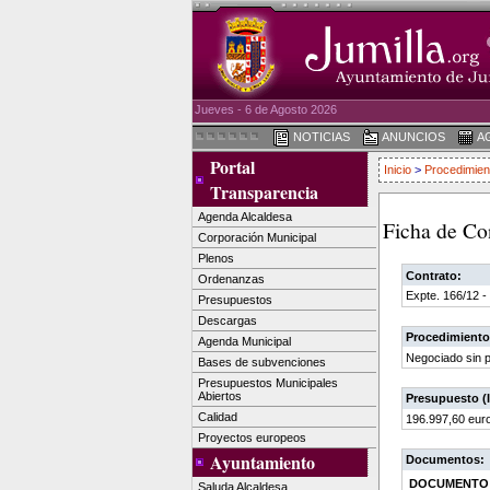
Jueves - 6 de Agosto 2026
NOTICIAS
ANUNCIOS
A
Portal
Inicio
>
Procedimien
Transparencia
Agenda Alcaldesa
Ficha de Co
Corporación Municipal
Plenos
Contrato:
Ordenanzas
Expte. 166/12 -
Presupuestos
Descargas
Procedimiento
Agenda Municipal
Negociado sin p
Bases de subvenciones
Presupuestos Municipales
Abiertos
Presupuesto (I
Calidad
196.997,60 eur
Proyectos europeos
Ayuntamiento
Documentos:
DOCUMENTO
Saluda Alcaldesa