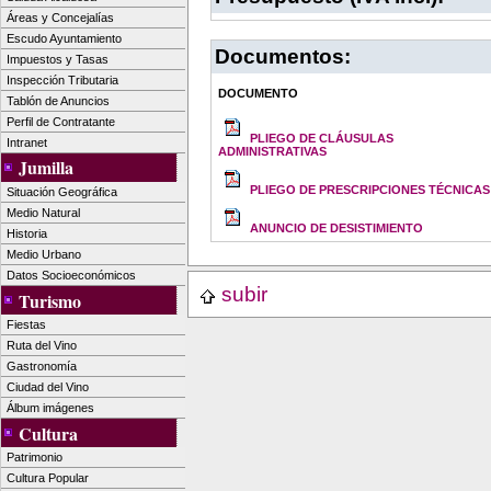
Áreas y Concejalías
Escudo Ayuntamiento
Documentos:
Impuestos y Tasas
Inspección Tributaria
DOCUMENTO
Tablón de Anuncios
Perfil de Contratante
PLIEGO DE CLÁUSULAS
Intranet
ADMINISTRATIVAS
Jumilla
PLIEGO DE PRESCRIPCIONES TÉCNICAS
Situación Geográfica
Medio Natural
ANUNCIO DE DESISTIMIENTO
Historia
Medio Urbano
Datos Socioeconómicos
subir
Turismo
Fiestas
Ruta del Vino
Gastronomía
Ciudad del Vino
Álbum imágenes
Cultura
Patrimonio
Cultura Popular