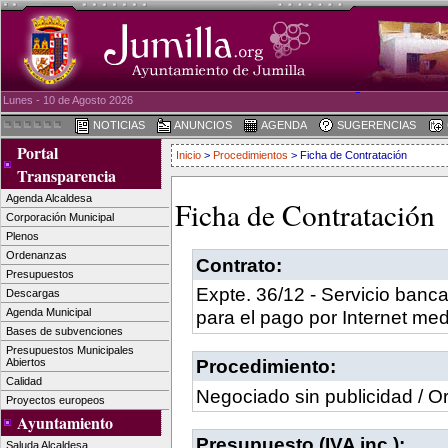
Lunes - 10 de Agosto 2026
NOTICIAS
ANUNCIOS
AGENDA
SUGERENCIAS
Portal
Inicio
>
Procedimientos
> Ficha de Contratación
Transparencia
Agenda Alcaldesa
Ficha de Contratación
Corporación Municipal
Plenos
Ordenanzas
Contrato:
Presupuestos
Expte. 36/12 - Servicio banca
Descargas
Agenda Municipal
para el pago por Internet med
Bases de subvenciones
Presupuestos Municipales
Procedimiento:
Abiertos
Calidad
Negociado sin publicidad / Or
Proyectos europeos
Ayuntamiento
Presupuesto (IVA inc.):
Saluda Alcaldesa