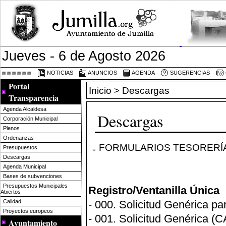
Jueves - 6 de Agosto 2026
NOTICIAS
ANUNCIOS
AGENDA
SUGERENCIAS
Portal
Inicio
> Descargas
Transparencia
Agenda Alcaldesa
Descargas
Corporación Municipal
Plenos
Ordenanzas
FORMULARIOS TESORERÍ
Presupuestos
Descargas
Agenda Municipal
Bases de subvenciones
Presupuestos Municipales
Registro/Ventanilla Única
Abiertos
Calidad
-
000. Solicitud Genérica pa
Proyectos europeos
-
001. Solicitud Genérica (C
Ayuntamiento