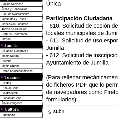
Única
Saluda Alcaldesa
Áreas y Concejalías
Escudo Ayuntamiento
Participación Ciudadana
Impuestos y Tasas
-
610. Solicitud de cesión d
Inspección Tributaria
Tablón de Anuncios
locales municipales de Jumi
Perfil de Contratante
-
611. Solicitud de uso espo
Intranet
Jumilla
Jumilla
Situación Geográfica
-
612. Solicitud de inscripci
Medio Natural
Ayuntamiento de Jumilla
Historia
Medio Urbano
Datos Socioeconómicos
Turismo
(Para rellenar mecánicament
Fiestas
de ficheros PDF que lo perm
Ruta del Vino
de navegadores como Firefox
Gastronomía
formularios).
Ciudad del Vino
Álbum imágenes
Cultura
subir
Patrimonio