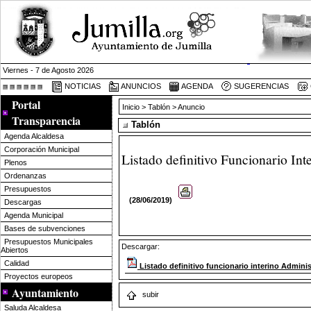
Viernes - 7 de Agosto 2026
NOTICIAS
ANUNCIOS
AGENDA
SUGERENCIAS
Portal
Inicio
>
Tablón
> Anuncio
Transparencia
Tablón
Agenda Alcaldesa
Corporación Municipal
Listado definitivo Funcionario Int
Plenos
Ordenanzas
Presupuestos
(28/06/2019)
Descargas
Agenda Municipal
Bases de subvenciones
Presupuestos Municipales
Descargar:
Abiertos
Calidad
Listado definitivo funcionario interino Adminis
Proyectos europeos
Ayuntamiento
subir
Saluda Alcaldesa