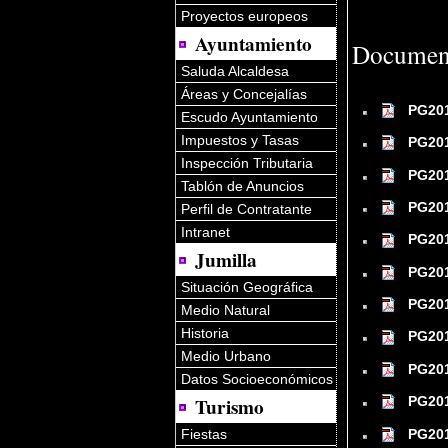
Proyectos europeos
Ayuntamiento
Documen
Saluda Alcaldesa
Áreas y Concejalías
PG201
Escudo Ayuntamiento
Impuestos y Tasas
PG201
Inspección Tributaria
PG201
Tablón de Anuncios
PG201
Perfil de Contratante
Intranet
PG201
Jumilla
PG201
Situación Geográfica
PG201
Medio Natural
Historia
PG201
Medio Urbano
PG201
Datos Socioeconómicos
Turismo
PG201
PG201
Fiestas