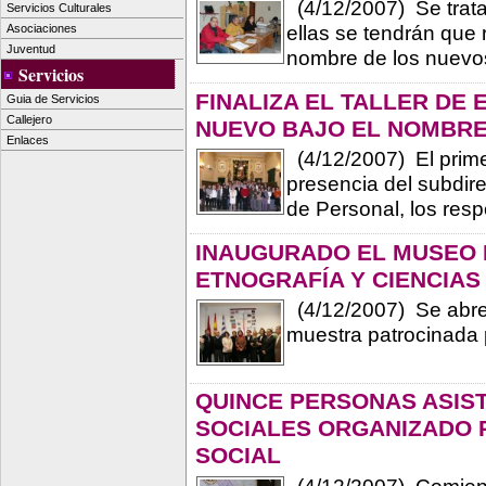
(4/12/2007) Se trata
Servicios Culturales
ellas se tendrán que
Asociaciones
Juventud
nombre de los nuev
Servicios
FINALIZA EL TALLER DE 
Guia de Servicios
Callejero
NUEVO BAJO EL NOMBRE 
Enlaces
(4/12/2007) El prime
presencia del subdirec
de Personal, los resp
INAUGURADO EL MUSEO M
ETNOGRAFÍA Y CIENCIAS
(4/12/2007) Se abre 
muestra patrocinada 
QUINCE PERSONAS ASIST
SOCIALES ORGANIZADO P
SOCIAL
(4/12/2007) Comienz