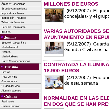
MILLONES DE EUROS
Áreas y Concejalías
Escudo Ayuntamiento
(5/12/2007) El grupo 
Impuestos y Tasas
concejales- y el grup
Inspección Tributaria
Tablón de Anuncios
Perfil de Contratante
VARIAS AUTORIDADES S
Intranet
AYUNTAMIENTO EN REPU
Jumilla
Situación Geográfica
(5/12/2007) Guardar
Medio Natural
Guardia Civil asesina
Historia
Medio Urbano
Datos Socioeconómicos
CONTRATADA LA ILUMINA
Turismo
18.900 EUROS
Fiestas
(4/12/2007) Fue uno
Ruta del Vino
Gastronomía
de esta semana
Ciudad del Vino
Álbum imágenes
Cultura
NORMALIDAD EN LAS ELE
Patrimonio
EN DOS QUE SE HAN PR
Cultura Popular