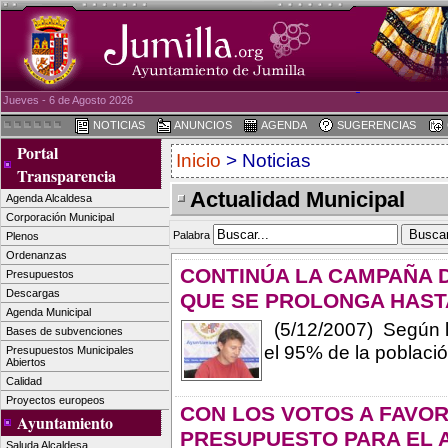
Jueves - 6 de Agosto 2026
NOTICIAS
ANUNCIOS
AGENDA
SUGERENCIAS
Portal
Inicio
> Noticias
Transparencia
Actualidad Municipal
Agenda Alcaldesa
Corporación Municipal
Palabra
Plenos
Ordenanzas
CONTINÚA LA CAMPAÑA 
Presupuestos
Descargas
QUE SE PROLONGA HASTA
Agenda Municipal
(5/12/2007) Según l
Bases de subvenciones
el 95% de la població
Presupuestos Municipales
Abiertos
Calidad
Proyectos europeos
CON LOS VOTOS A FAVOR
Ayuntamiento
PRESUPUESTO PARA EL A
Saluda Alcaldesa