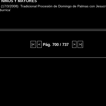
 NIÑOS Y MAYORES
(17/3/2008) Tradicional Procesión de Domingo de Palmas con Jesucri
‘burrica’
|<
<
Pág. 700 / 737
>
>|