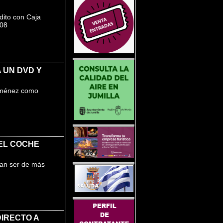
ito con Caja
008
 UN DVD Y
Jiménez como
EL COCHE
dan ser de más
IRECTO A