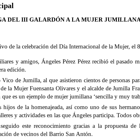
cipal
A DEL III GALARDÓN A LA MUJER JUMILLAN
vo de la celebración del Día Internacional de la Mujer, el 
iares y amigos, Ángeles Pérez Pérez recibió el pasado mi
era edición.
o Vico de Jumilla, al que asistieron cientos de personas p
l de
la Mujer
Fuensanta
Olivares y el alcalde de Jumilla Fr
 que es un ejemplo de mujer jumillana ‘sencilla y muy trab
es hijos de la homenajeada, así como uno de sus hermano
alleres y actividades en las que Ángeles participa. Todos o
nseguido este reconocimiento gracias a la propuesta d
ación
de vecinos del Barrio San Antón.