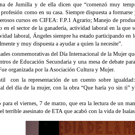
na de Jumilla y de ella dicen que “comenzó muy tempran
su profesión como en su casa. Siempre dispuesta a formarse
erosos cursos en CIFEA: F.P.1 Agrario; Manejo de productos
o en el sector de la ganadería, actividad laboral en la que
ividad laboral, Ángeles siempre ha estado participando en 
mente y muy dispuesta a ayudar a quien la necesite”.
idades conmemorativas del Día Internacional de
la Mujer
que
entros de Educación Secundaria y una mesa de debate para
.Fue organizada por
la Asociación Cultura
y Mujer.
til
con la representación de un cuento sobre igualdad:
al del día de la mujer, con la obra “Que haría yo sin ti”
to para el viernes, 7 de marzo, que era la lectura de un ma
el terrible asesinato de ETA que acabó con la vida de Isaí